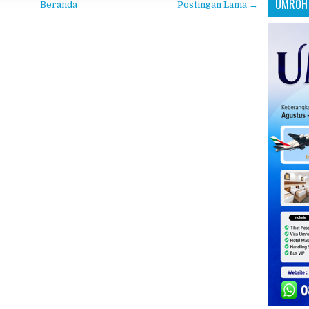
UMROH 
Beranda
Postingan Lama →