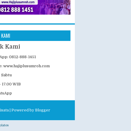
 KAMI
k Kami
App: 0812-888-1451
e:
www.hajiplusumroh.com
- Sabtu
- 17.00 WIB
atsApp
isata
| Powered by
Blogger
lates