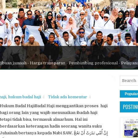
Ribuan jamaah - Harga transparan - Pembimbing profesional - Pelayan
Popula
haji
,
hukum badal haji
Tidak ada komentar
POSTIN
Hukum Badal HajiBadal Haji menggantikan proses haji
bagi orang lain yang wajib menunaikan ibadah haji
tetapi tidak bisa, termasuk almarhum. Hal ini
berdasarkan keterangan hadis seorang wanita suku
Juhainah bertanya kepada Nabi SAW, إِنَّ أُمِّي نَذَرَتْ أَنْ تَحُجَّ