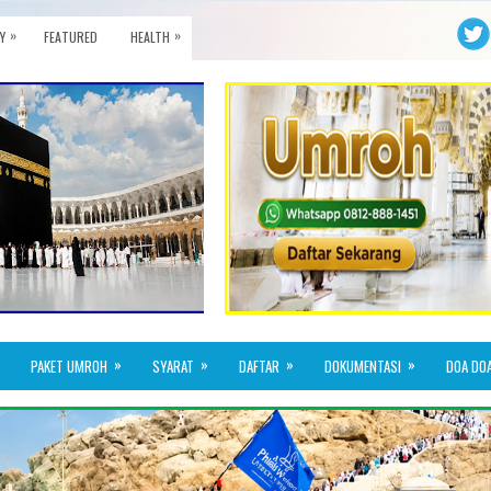
»
»
Y
FEATURED
HEALTH
»
»
»
»
PAKET UMROH
SYARAT
DAFTAR
DOKUMENTASI
DOA DO