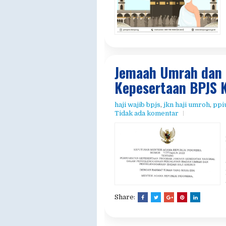
Jemaah Umrah dan H
Kepesertaan BPJS 
haji wajib bpjs
,
jkn haji umroh
,
ppiu
Tidak ada komentar
Share: