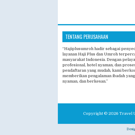
TENTANG PERUSAHAAN
“Hajiplusumroh hadir sebagai penye
layanan Haji Plus dan Umroh terperc
masyarakat Indonesia. Dengan pelay
profesional, hotel nyaman, dan prose
pendaftaran yang mudah, kami berk
memberikan pengalaman ibadah yang
nyaman, dan berkesan.”
Copyright ©
2026
Travel 
Desi