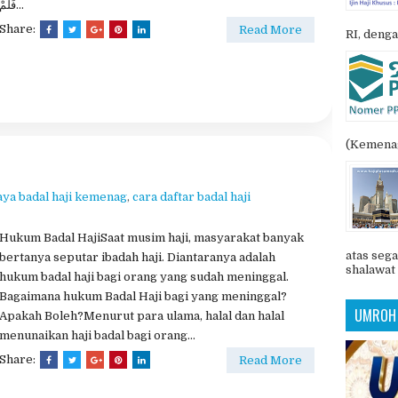
فَلَمْ...
Share:
Read More
RI, denga
(Kemenag
aya badal haji kemenag
,
cara daftar badal haji
Hukum Badal HajiSaat musim haji, masyarakat banyak
atas sega
bertanya seputar ibadah haji. Diantaranya adalah
shalawat 
hukum badal haji bagi orang yang sudah meninggal.
Bagaimana hukum Badal Haji bagi yang meninggal?
UMROH 
Apakah Boleh?Menurut para ulama, halal dan halal
menunaikan haji badal bagi orang...
Share:
Read More