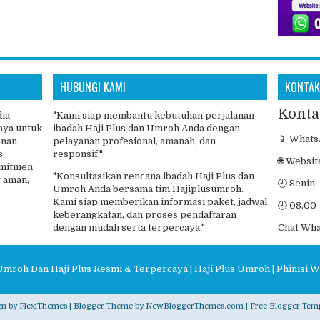
HUBUNGI KAMI
KONTAK
Konta
dia
"Kami siap membantu kebutuhan perjalanan
aya untuk
ibadah Haji Plus dan Umroh Anda dengan
📱 Whats
anan
pelayanan profesional, amanah, dan
s
responsif."
🌐 Websit
omitmen
"Konsultasikan rencana ibadah Haji Plus dan
 aman,
🕘 Senin 
Umroh Anda bersama tim Hajiplusumroh.
Kami siap memberikan informasi paket, jadwal
🕘 08.00 
keberangkatan, dan proses pendaftaran
dengan mudah serta terpercaya."
Chat Wh
Umroh Dan Haji Plus Resmi & Terpercaya | Haji Plus Umroh | Phinisi W
gn by
FlexiThemes
| Blogger Theme by
NewBloggerThemes.com
|
Free Blogger Temp