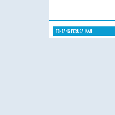
TENTANG PERUSAHAAN
“Hajiplusumroh hadir sebagai penye
layanan Haji Plus dan Umroh terperc
masyarakat Indonesia. Dengan pelay
profesional, hotel nyaman, dan prose
pendaftaran yang mudah, kami berk
memberikan pengalaman ibadah yang
nyaman, dan berkesan.”