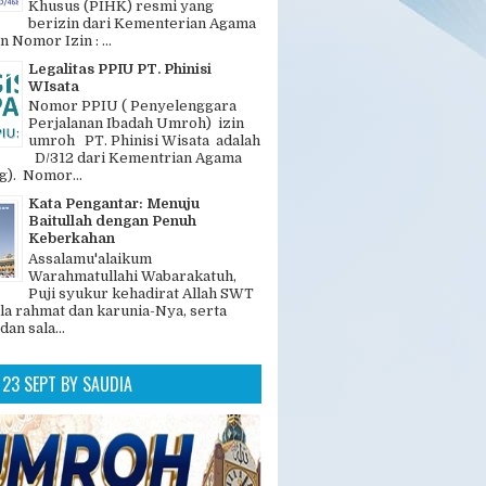
GAN POPULER
Legalitas dan Nomer PIHK PT.
Phinisi Wisata
"PT. Phinisi Wisata adalah
Penyelenggara Ibadah Haji
Khusus (PIHK) resmi yang
berizin dari Kementerian Agama
n Nomor Izin : ...
Legalitas PPIU PT. Phinisi
WIsata
Nomor PPIU ( Penyelenggara
Perjalanan Ibadah Umroh) izin
umroh PT. Phinisi Wisata adalah
D/312 dari Kementrian Agama
). Nomor...
Kata Pengantar: Menuju
Baitullah dengan Penuh
Keberkahan
Assalamu'alaikum
Warahmatullahi Wabarakatuh,
Puji syukur kehadirat Allah SWT
la rahmat dan karunia-Nya, serta
dan sala...