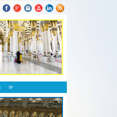
A
TIP