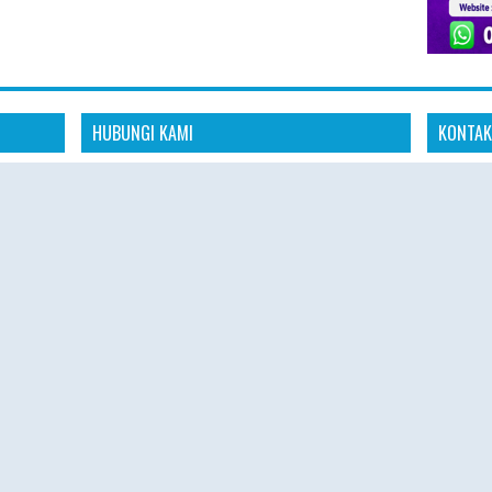
HUBUNGI KAMI
KONTAK
Konta
dia
"Kami siap membantu kebutuhan perjalanan
aya untuk
ibadah Haji Plus dan Umroh Anda dengan
📱 Whats
anan
pelayanan profesional, amanah, dan
s
responsif."
🌐 Websit
omitmen
"Konsultasikan rencana ibadah Haji Plus dan
 aman,
🕘 Senin 
Umroh Anda bersama tim Hajiplusumroh.
Kami siap memberikan informasi paket, jadwal
🕘 08.00 
keberangkatan, dan proses pendaftaran