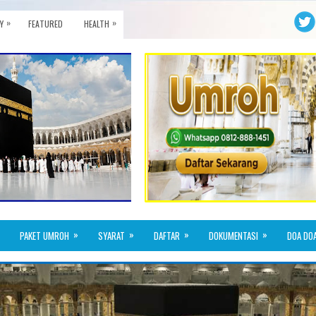
»
»
Y
FEATURED
HEALTH
»
»
»
»
PAKET UMROH
SYARAT
DAFTAR
DOKUMENTASI
DOA DO