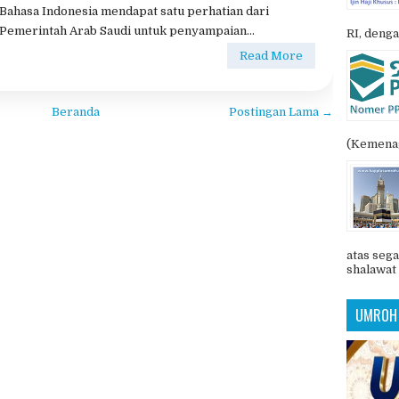
POSTIN
Tidak ada komentar
Info Haji – Pemerintah Arab Saudi memberikan
pelayanan bagi jamaah haji dari seluruh dunia.
Diantaranya pelayanan yang diberikan adalah
pemberian tausiyah dengan bahasa asal jamaah haji.
Bahasa Indonesia mendapat satu perhatian dari
Pemerintah Arab Saudi untuk penyampaian...
RI, denga
Read More
Beranda
Postingan Lama →
(Kemenag
atas sega
shalawat 