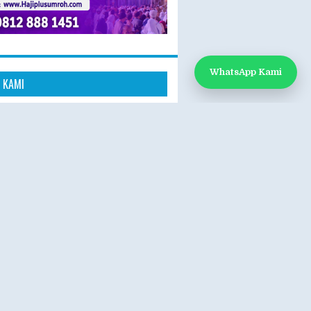
WhatsApp Kami
 KAMI
k Kami
App: 0812-888-1451
e:
www.hajiplusumroh.com
- Sabtu
- 17.00 WIB