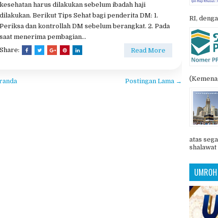
rah Sebelum Berangkat Haji
POSTIN
enyakit gula darah
Tidak ada komentar
Penyakit Gula Darah (Diabetes Mellitus) bukanlah
penghalang dalam melakukan Ibadah Haji. Persiapan
kesehatan harus dilakukan sebelum ibadah haji
dilakukan. Berikut Tips Sehat bagi penderita DM: 1.
RI, denga
Periksa dan kontrollah DM sebelum berangkat. 2. Pada
saat menerima pembagian...
Share:
Read More
(Kemenag
randa
Postingan Lama →
atas sega
shalawat 