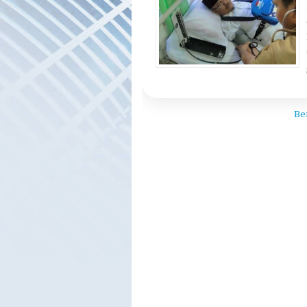
Kendalikan Gula Da
diabetes melitus
,
dm
,
gula darah
,
p
Be