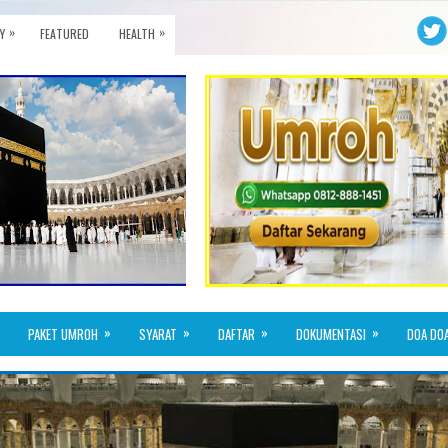
»
»
Y
FEATURED
HEALTH
»
»
»
»
PAKET UMROH
SYARAT
DAFTAR
DOKUMENTASI
DOA DO