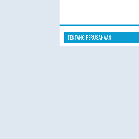
TENTANG PERUSAHAAN
“Hajiplusumroh hadir sebagai penye
layanan Haji Plus dan Umroh terperc
masyarakat Indonesia. Dengan pelay
profesional, hotel nyaman, dan prose
pendaftaran yang mudah, kami berk
memberikan pengalaman ibadah yang
nyaman, dan berkesan.”