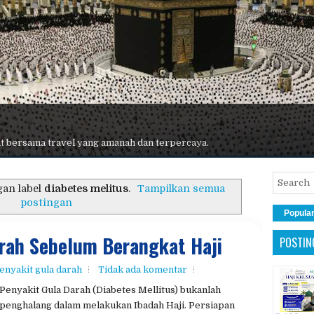
 terbaik, maskapai premium, hotel nyaman, dan pelayanan maksimal.
gan label
diabetes melitus
.
Tampilkan semua
postingan
Popula