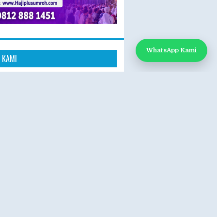
WhatsApp Kami
 KAMI
k Kami
App: 0812-888-1451
e:
www.hajiplusumroh.com
- Sabtu
- 17.00 WIB