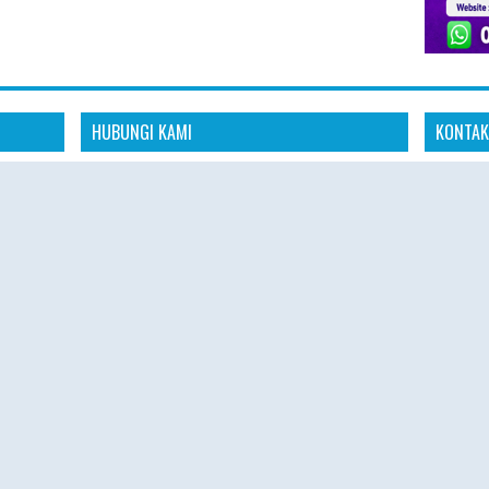
HUBUNGI KAMI
KONTAK
Konta
dia
"Kami siap membantu kebutuhan perjalanan
aya untuk
ibadah Haji Plus dan Umroh Anda dengan
📱 Whats
anan
pelayanan profesional, amanah, dan
s
responsif."
🌐 Websit
omitmen
"Konsultasikan rencana ibadah Haji Plus dan
 aman,
🕘 Senin 
Umroh Anda bersama tim Hajiplusumroh.
Kami siap memberikan informasi paket, jadwal
🕘 08.00 
keberangkatan, dan proses pendaftaran