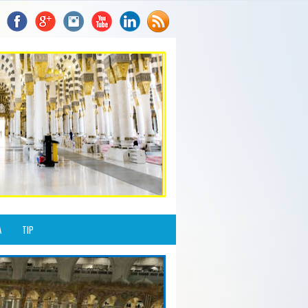
A
TIP