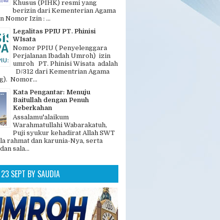
GAN POPULER
Legalitas dan Nomer PIHK PT.
Phinisi Wisata
"PT. Phinisi Wisata adalah
Penyelenggara Ibadah Haji
Khusus (PIHK) resmi yang
berizin dari Kementerian Agama
n Nomor Izin : ...
Legalitas PPIU PT. Phinisi
WIsata
Nomor PPIU ( Penyelenggara
Perjalanan Ibadah Umroh) izin
umroh PT. Phinisi Wisata adalah
D/312 dari Kementrian Agama
). Nomor...
Kata Pengantar: Menuju
Baitullah dengan Penuh
Keberkahan
Assalamu'alaikum
Warahmatullahi Wabarakatuh,
Puji syukur kehadirat Allah SWT
la rahmat dan karunia-Nya, serta
dan sala...