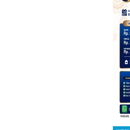
Beranda
Postingan Lama →
UMROH 