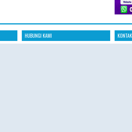
HUBUNGI KAMI
KONTAK
Konta
dia
"Kami siap membantu kebutuhan perjalanan
aya untuk
ibadah Haji Plus dan Umroh Anda dengan
📱 Whats
anan
pelayanan profesional, amanah, dan
s
responsif."
🌐 Websit
omitmen
"Konsultasikan rencana ibadah Haji Plus dan
 aman,
🕘 Senin 
Umroh Anda bersama tim Hajiplusumroh.
Kami siap memberikan informasi paket, jadwal
🕘 08.00 
keberangkatan, dan proses pendaftaran