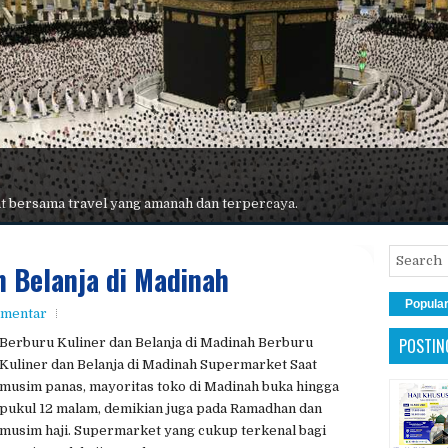
 terbaik, maskapai premium, hotel nyaman, dan pelayanan maksimal.
n Belanja di Madinah
Popula
omentar