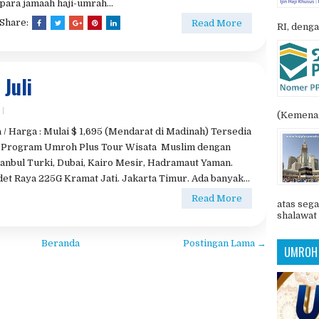
POSTIN
Berburu Kuliner dan Belanja di Madinah Berburu
Kuliner dan Belanja di Madinah Supermarket Saat
musim panas, mayoritas toko di Madinah buka hingga
pukul 12 malam, demikian juga pada Ramadhan dan
musim haji. Supermarket yang cukup terkenal bagi
para jamaah haji-umrah...
Share:
Read More
RI, denga
Juli
(Kemenag
 / Harga : Mulai $ 1,695 (Mendarat di Madinah) Tersedia
erta Program Umroh Plus Tour Wisata Muslim dengan
anbul Turki, Dubai, Kairo Mesir, Hadramaut Yaman.
et Raya 225G Kramat Jati. Jakarta Timur. Ada banyak...
Read More
atas sega
shalawat 