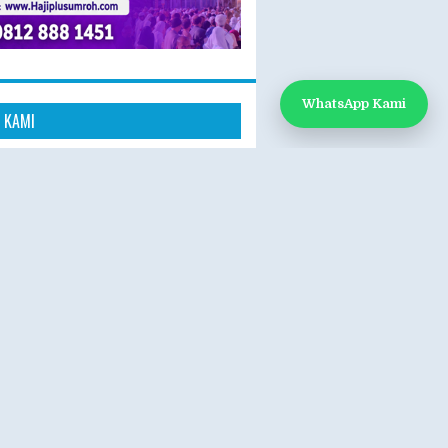
WhatsApp Kami
 KAMI
k Kami
App: 0812-888-1451
e:
www.hajiplusumroh.com
- Sabtu
- 17.00 WIB