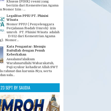
GAN POPULER
Legalitas dan Nomer PIHK PT.
Phinisi Wisata
"PT. Phinisi Wisata adalah
Penyelenggara Ibadah Haji
Khusus (PIHK) resmi yang
berizin dari Kementerian Agama
n Nomor Izin : ...
Legalitas PPIU PT. Phinisi
WIsata
Nomor PPIU ( Penyelenggara
Perjalanan Ibadah Umroh) izin
umroh PT. Phinisi Wisata adalah
D/312 dari Kementrian Agama
). Nomor...
Kata Pengantar: Menuju
Baitullah dengan Penuh
Keberkahan
Assalamu'alaikum
Warahmatullahi Wabarakatuh,
Puji syukur kehadirat Allah SWT
la rahmat dan karunia-Nya, serta
dan sala...