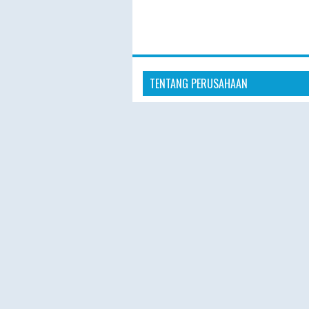
TENTANG PERUSAHAAN
“Hajiplusumroh hadir sebagai penye
layanan Haji Plus dan Umroh terperc
masyarakat Indonesia. Dengan pelay
profesional, hotel nyaman, dan prose
pendaftaran yang mudah, kami berk
memberikan pengalaman ibadah yang
nyaman, dan berkesan.”