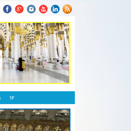
A
TIP