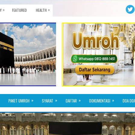
»
»
Y
FEATURED
HEALTH
»
»
»
»
PAKET UMROH
SYARAT
DAFTAR
DOKUMENTASI
DOA DO