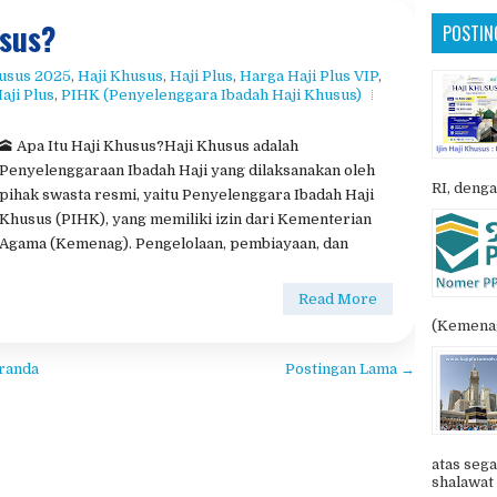
usus?
POSTIN
husus 2025
,
Haji Khusus​
,
Haji Plus
,
​Harga Haji Plus VIP​
,
ji Plus​
,
​PIHK (Penyelenggara Ibadah Haji Khusus)​
🕋 Apa Itu Haji Khusus?Haji Khusus adalah
Penyelenggaraan Ibadah Haji yang dilaksanakan oleh
RI, denga
pihak swasta resmi, yaitu Penyelenggara Ibadah Haji
Khusus (PIHK), yang memiliki izin dari Kementerian
Agama (Kemenag). Pengelolaan, pembiayaan, dan
Read More
(Kemenag
randa
Postingan Lama →
atas sega
shalawat 