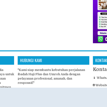
HUBUNGI KAMI
KONTAK
Konta
dia
"Kami siap membantu kebutuhan perjalanan
aya untuk
ibadah Haji Plus dan Umroh Anda dengan
📱 Whats
anan
pelayanan profesional, amanah, dan
s
responsif."
🌐 Websit
omitmen
"Konsultasikan rencana ibadah Haji Plus dan
 aman,
🕘 Senin 
Umroh Anda bersama tim Hajiplusumroh.
Kami siap memberikan informasi paket, jadwal
🕘 08.00 
keberangkatan, dan proses pendaftaran