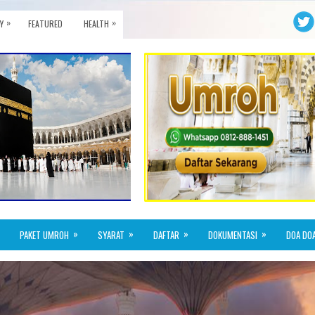
»
»
Y
FEATURED
HEALTH
»
»
»
»
PAKET UMROH
SYARAT
DAFTAR
DOKUMENTASI
DOA DO