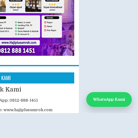
 KAMI
k Kami
WhatsApp Kami
App: 0812-888-1451
e:
www.hajiplusumroh.com
- Sabtu
- 17.00 WIB