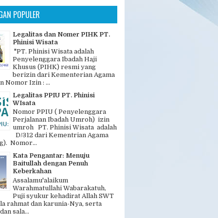
GAN POPULER
Legalitas dan Nomer PIHK PT.
Phinisi Wisata
"PT. Phinisi Wisata adalah
Penyelenggara Ibadah Haji
Khusus (PIHK) resmi yang
berizin dari Kementerian Agama
n Nomor Izin : ...
Legalitas PPIU PT. Phinisi
WIsata
Nomor PPIU ( Penyelenggara
Perjalanan Ibadah Umroh) izin
umroh PT. Phinisi Wisata adalah
D/312 dari Kementrian Agama
). Nomor...
Kata Pengantar: Menuju
Baitullah dengan Penuh
Keberkahan
Assalamu'alaikum
Warahmatullahi Wabarakatuh,
Puji syukur kehadirat Allah SWT
la rahmat dan karunia-Nya, serta
dan sala...