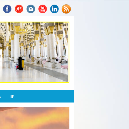
A
TIP