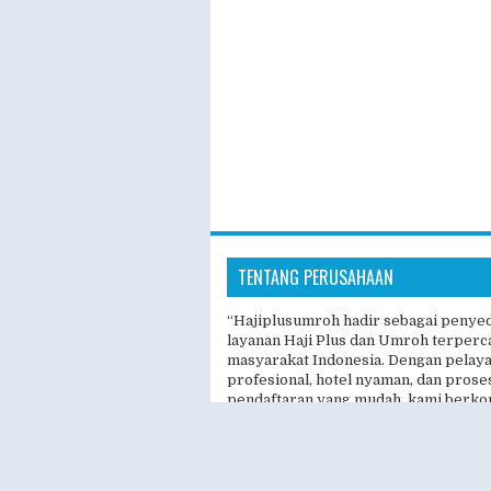
TENTANG PERUSAHAAN
“Hajiplusumroh hadir sebagai penye
layanan Haji Plus dan Umroh terperc
masyarakat Indonesia. Dengan pelay
profesional, hotel nyaman, dan prose
pendaftaran yang mudah, kami berk
memberikan pengalaman ibadah yang
nyaman, dan berkesan.”