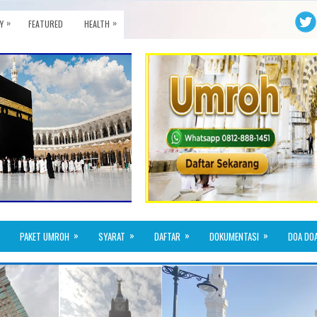
»
»
Y
FEATURED
HEALTH
»
»
»
»
PAKET UMROH
SYARAT
DAFTAR
DOKUMENTASI
DOA DO