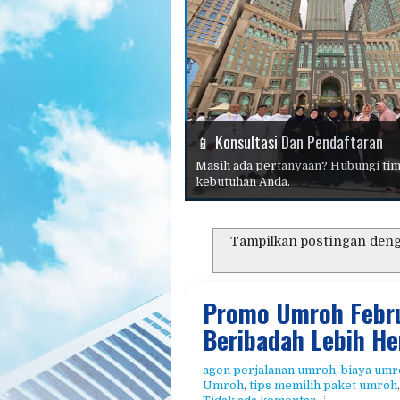
📱 Konsultasi Dan Pendaftaran
🏆 Haji Plus 2026
⭐ Mengapa Memilih Kami?
Masih ada pertanyaan? Hubungi tim
kebutuhan Anda.
📖 Panduan Haji Dan Umroh
Tampilkan postingan deng
🕋 Umroh 2026
Promo Umroh Febru
Beribadah Lebih H
agen perjalanan umroh
,
biaya umr
Umroh
,
tips memilih paket umroh