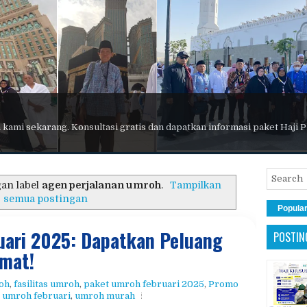
 kami sekarang. Konsultasi gratis dan dapatkan informasi paket Haji
an label
agen perjalanan umroh
.
Tampilkan
semua postingan
Popula
ari 2025: Dapatkan Peluang
POSTIN
emat!
oh
,
fasilitas umroh
,
paket umroh februari 2025
,
Promo
,
umroh februari
,
umroh murah