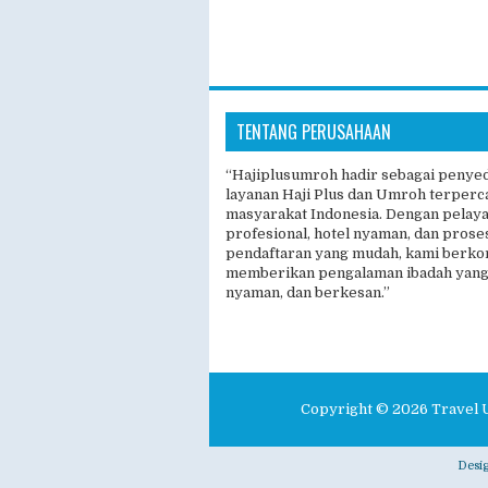
TENTANG PERUSAHAAN
“Hajiplusumroh hadir sebagai penye
layanan Haji Plus dan Umroh terperc
masyarakat Indonesia. Dengan pelay
profesional, hotel nyaman, dan prose
pendaftaran yang mudah, kami berk
memberikan pengalaman ibadah yang
nyaman, dan berkesan.”
Copyright ©
2026
Travel 
Desi