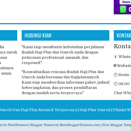
HUBUNGI KAMI
KONTAK
Konta
dia
"Kami siap membantu kebutuhan perjalanan
aya untuk
ibadah Haji Plus dan Umroh Anda dengan
📱 Whats
anan
pelayanan profesional, amanah, dan
s
responsif."
🌐 Websit
omitmen
"Konsultasikan rencana ibadah Haji Plus dan
 aman,
🕘 Senin 
Umroh Anda bersama tim Hajiplusumroh.
Kami siap memberikan informasi paket, jadwal
🕘 08.00 
keberangkatan, dan proses pendaftaran
dengan mudah serta terpercaya."
Chat Wh
Umroh Dan Haji Plus Resmi & Terpercaya | Haji Plus Umroh | Phinisi W
gn by
FlexiThemes
| Blogger Theme by
NewBloggerThemes.com
|
Free Blogger Temp