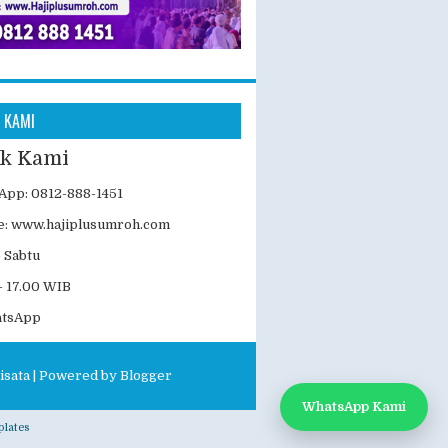
 KAMI
k Kami
App: 0812-888-1451
e:
www.hajiplusumroh.com
- Sabtu
- 17.00 WIB
atsApp
isata
| Powered by
Blogger
WhatsApp Kami
lates