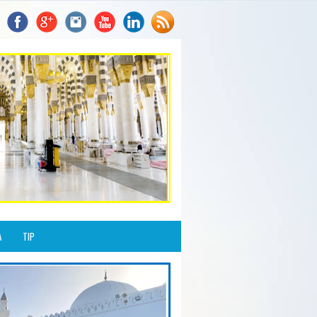
A
TIP