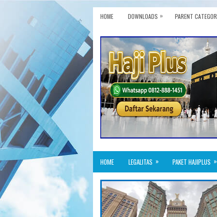
»
HOME
DOWNLOADS
PARENT CATEGOR
»
»
HOME
LEGALITAS
PAKET HAJIPLUS