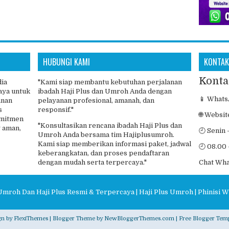
HUBUNGI KAMI
KONTAK
Konta
dia
"Kami siap membantu kebutuhan perjalanan
aya untuk
ibadah Haji Plus dan Umroh Anda dengan
📱 Whats
anan
pelayanan profesional, amanah, dan
s
responsif."
🌐 Websit
omitmen
"Konsultasikan rencana ibadah Haji Plus dan
 aman,
🕘 Senin 
Umroh Anda bersama tim Hajiplusumroh.
Kami siap memberikan informasi paket, jadwal
🕘 08.00 
keberangkatan, dan proses pendaftaran