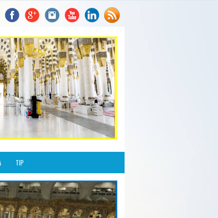
A
TIP