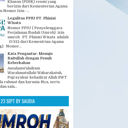
GAN POPULER
Legalitas dan Nomer PIHK PT.
Phinisi Wisata
"PT. Phinisi Wisata adalah
Penyelenggara Ibadah Haji
Khusus (PIHK) resmi yang
berizin dari Kementerian Agama
n Nomor Izin : ...
Legalitas PPIU PT. Phinisi
WIsata
Nomor PPIU ( Penyelenggara
Perjalanan Ibadah Umroh) izin
umroh PT. Phinisi Wisata adalah
D/312 dari Kementrian Agama
). Nomor...
Kata Pengantar: Menuju
Baitullah dengan Penuh
Keberkahan
Assalamu'alaikum
Warahmatullahi Wabarakatuh,
Puji syukur kehadirat Allah SWT
la rahmat dan karunia-Nya, serta
dan sala...