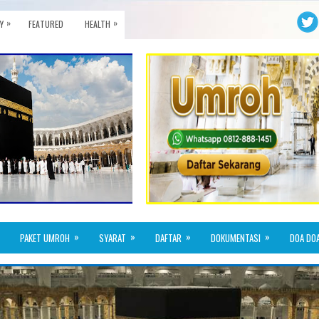
»
»
Y
FEATURED
HEALTH
»
»
»
»
PAKET UMROH
SYARAT
DAFTAR
DOKUMENTASI
DOA DO