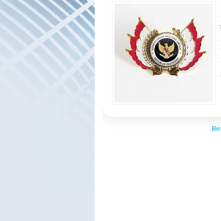
Travel Haji Plus R
yang Aman dan Ter
Cara daftar haji plus resmi
,
haji p
travel haji plus resmi
,
travel haji
Be