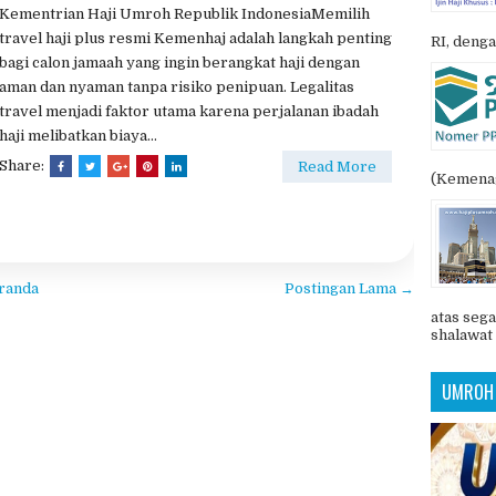
esmi Kemenhaj: Cara Memilih
POSTIN
percaya
lus terpercaya
,
penyelenggara haji khusus (PIHK)
,
 resmi kemenhaj
Tidak ada komentar
Kementrian Haji Umroh Republik IndonesiaMemilih
travel haji plus resmi Kemenhaj adalah langkah penting
RI, denga
bagi calon jamaah yang ingin berangkat haji dengan
aman dan nyaman tanpa risiko penipuan. Legalitas
travel menjadi faktor utama karena perjalanan ibadah
haji melibatkan biaya...
Share:
Read More
(Kemenag
randa
Postingan Lama →
atas sega
shalawat 