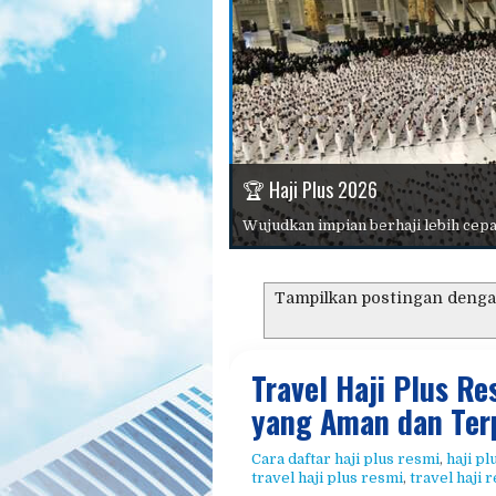
📱 Konsultasi Dan Pendaftaran
🏆 Haji Plus 2026
⭐ Mengapa Memilih Kami?
📖 Panduan Haji Dan Umroh
🕋 Umroh 2026
Pilihan paket lengkap dengan harga
Tampilkan postingan denga