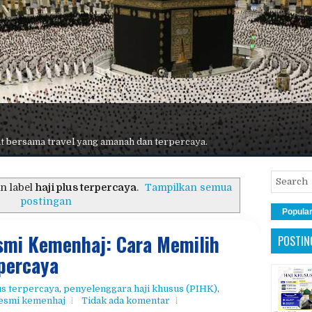
 terbaik, maskapai premium, hotel nyaman, dan pelayanan maksimal.
n label
haji plus terpercaya
.
Tampilkan semua
postingan
Popula