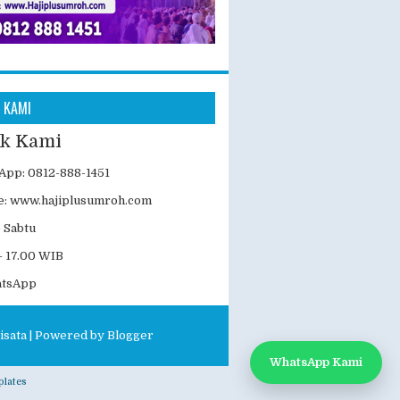
 KAMI
k Kami
App: 0812-888-1451
e:
www.hajiplusumroh.com
- Sabtu
WhatsApp Kami
- 17.00 WIB