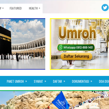
»
»
Y
FEATURED
HEALTH
»
»
»
»
PAKET UMROH
SYARAT
DAFTAR
DOKUMENTASI
DOA DO