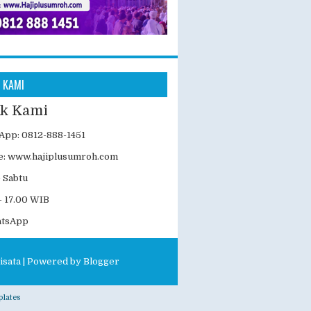
 KAMI
k Kami
App: 0812-888-1451
e:
www.hajiplusumroh.com
- Sabtu
- 17.00 WIB
atsApp
isata
| Powered by
Blogger
lates