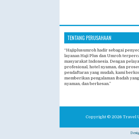
TENTANG PERUSAHAAN
“Hajiplusumroh hadir sebagai penye
layanan Haji Plus dan Umroh terperc
masyarakat Indonesia. Dengan pelay
profesional, hotel nyaman, dan prose
pendaftaran yang mudah, kami berk
memberikan pengalaman ibadah yang
nyaman, dan berkesan.”
Copyright ©
2026
Travel 
Desi