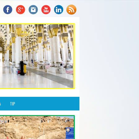
A
TIP