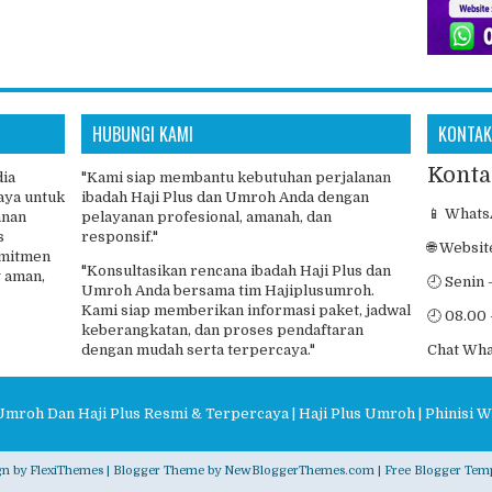
HUBUNGI KAMI
KONTAK
Konta
dia
"Kami siap membantu kebutuhan perjalanan
aya untuk
ibadah Haji Plus dan Umroh Anda dengan
📱 Whats
anan
pelayanan profesional, amanah, dan
s
responsif."
🌐 Websit
omitmen
"Konsultasikan rencana ibadah Haji Plus dan
 aman,
🕘 Senin 
Umroh Anda bersama tim Hajiplusumroh.
Kami siap memberikan informasi paket, jadwal
🕘 08.00 
keberangkatan, dan proses pendaftaran
dengan mudah serta terpercaya."
Chat Wh
Umroh Dan Haji Plus Resmi & Terpercaya | Haji Plus Umroh | Phinisi W
gn by
FlexiThemes
| Blogger Theme by
NewBloggerThemes.com
|
Free Blogger Temp