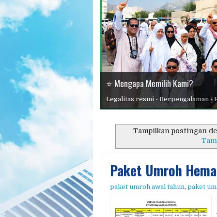
📱 Konsultasi Dan Pendaftaran
🏆 Haji Plus 2026
⭐ Mengapa Memilih Kami?
Legalitas resmi - Berpengalaman - 
📖 Panduan Haji Dan Umroh
Tampilkan postingan de
Tam
🕋 Umroh 2026
Paket Umroh Hemat
paket umroh awal tahun
,
paket um