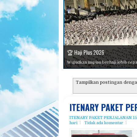
📱 Konsultasi Dan Pendaftaran
🏆 Haji Plus 2026
⭐ Mengapa Memilih Kami?
📖 Panduan Haji Dan Umroh
🕋 Umroh 2026
Pilihan paket lengkap dengan harga
Tampilkan postingan denga