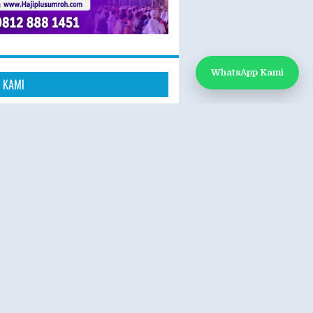
WhatsApp Kami
 KAMI
k Kami
App: 0812-888-1451
e:
www.hajiplusumroh.com
- Sabtu
- 17.00 WIB