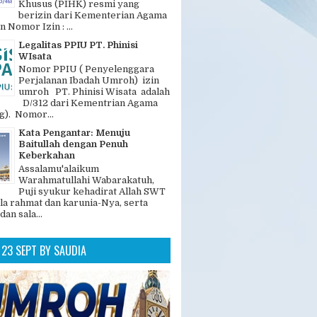
GAN POPULER
Legalitas dan Nomer PIHK PT.
Phinisi Wisata
"PT. Phinisi Wisata adalah
Penyelenggara Ibadah Haji
Khusus (PIHK) resmi yang
berizin dari Kementerian Agama
n Nomor Izin : ...
Legalitas PPIU PT. Phinisi
WIsata
Nomor PPIU ( Penyelenggara
Perjalanan Ibadah Umroh) izin
umroh PT. Phinisi Wisata adalah
D/312 dari Kementrian Agama
). Nomor...
Kata Pengantar: Menuju
Baitullah dengan Penuh
Keberkahan
Assalamu'alaikum
Warahmatullahi Wabarakatuh,
Puji syukur kehadirat Allah SWT
la rahmat dan karunia-Nya, serta
dan sala...