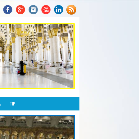
A
TIP