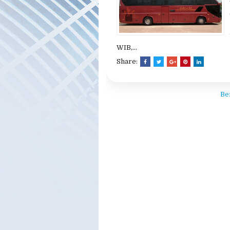
ITENARY PAKET PE
ITENARY PAKET PERJALANAN 15
hari
Tidak ada komentar
WIB,...
Share:
Be