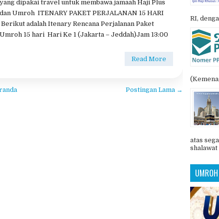
RJALANAN 15 HARI
POSTIN
 HARI
,
paket perjalanan umroh 15 hari
,
paket umroh 15
ITENARY PAKET PERJALANAN UMROH 15 HARI Bus
yang dipakai travel untuk membawa jamaah Haji Plus
dan Umroh ITENARY PAKET PERJALANAN 15 HARI
RI, denga
Berikut adalah Itenary Rencana Perjalanan Paket
Umroh 15 hari Hari Ke 1 (Jakarta – Jeddah)Jam 13:00
Read More
(Kemenag
randa
Postingan Lama →
atas sega
shalawat 