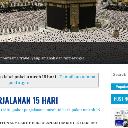
 terbaik, maskapai premium, hotel nyaman, dan pelayanan maksimal.
n label
paket umroh 15 hari
.
Tampilkan semua
postingan
Popula