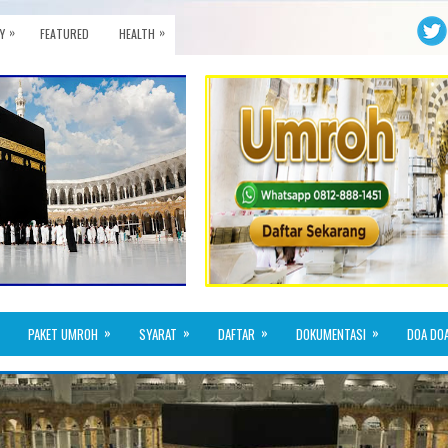
»
»
Y
FEATURED
HEALTH
»
»
»
»
PAKET UMROH
SYARAT
DAFTAR
DOKUMENTASI
DOA DO