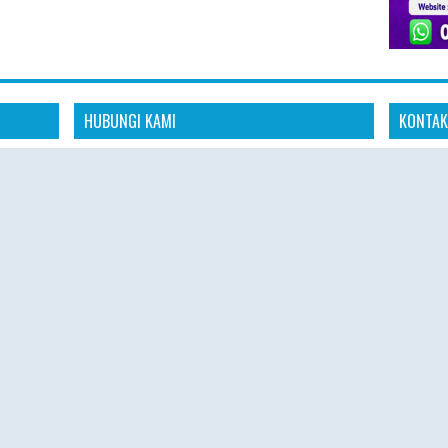
HUBUNGI KAMI
KONTAK
Konta
dia
"Kami siap membantu kebutuhan perjalanan
aya untuk
ibadah Haji Plus dan Umroh Anda dengan
📱 Whats
anan
pelayanan profesional, amanah, dan
s
responsif."
🌐 Websit
omitmen
"Konsultasikan rencana ibadah Haji Plus dan
 aman,
🕘 Senin 
Umroh Anda bersama tim Hajiplusumroh.
Kami siap memberikan informasi paket, jadwal
🕘 08.00 
keberangkatan, dan proses pendaftaran