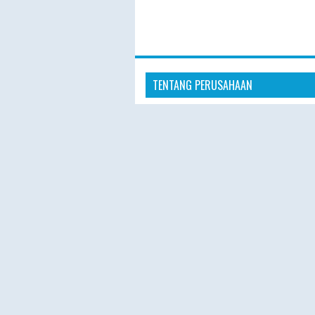
TENTANG PERUSAHAAN
“Hajiplusumroh hadir sebagai penye
layanan Haji Plus dan Umroh terperc
masyarakat Indonesia. Dengan pelay
profesional, hotel nyaman, dan prose
pendaftaran yang mudah, kami berk
memberikan pengalaman ibadah yang
nyaman, dan berkesan.”