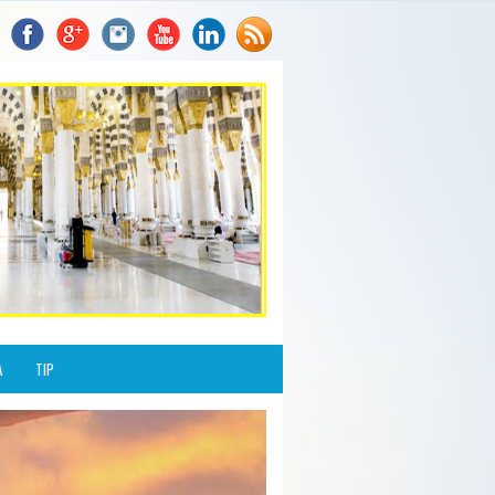
A
TIP