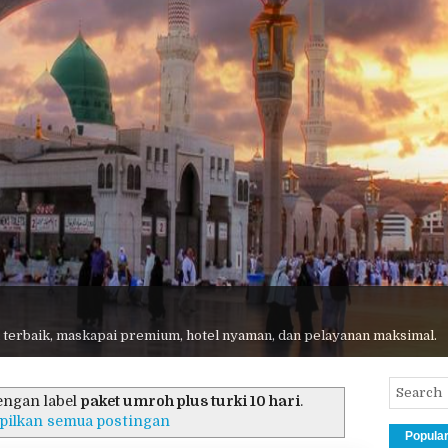
Ribuan jamaah - Harga transparan - Pembimbing profesional - Pelayan
engan label
paket umroh plus turki 10 hari
.
pilkan semua postingan
Popula
 terbaik, maskapai premium, hotel nyaman, dan pelayanan maksimal.
urki 10 Hari - 23 jutaan
POSTIN
roh plus turki 23 jutaan
Tidak ada komentar
Paket Umroh Plus Turki 10 Hari Paket Umroh Plus
Turki 23 promo Biaya Paket Umroh sudah termasuk