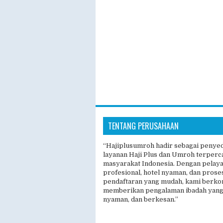
TENTANG PERUSAHAAN
“Hajiplusumroh hadir sebagai penye
layanan Haji Plus dan Umroh terperc
masyarakat Indonesia. Dengan pelay
profesional, hotel nyaman, dan prose
pendaftaran yang mudah, kami berk
memberikan pengalaman ibadah yang
nyaman, dan berkesan.”
Copyright ©
2026
Travel 
Desi