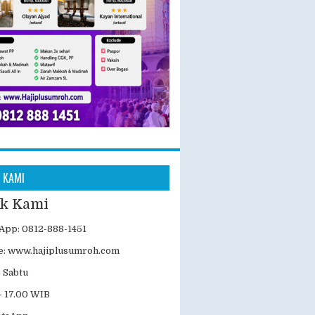
 KAMI
k Kami
App: 0812-888-1451
e:
www.hajiplusumroh.com
- Sabtu
- 17.00 WIB
atsApp
isata
| Powered by
Blogger
lates