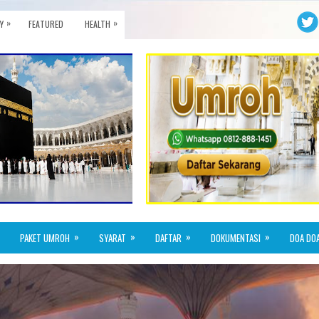
»
»
Y
FEATURED
HEALTH
»
»
»
»
PAKET UMROH
SYARAT
DAFTAR
DOKUMENTASI
DOA DO