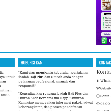
HUBUNGI KAMI
KONTAK
Konta
dia
"Kami siap membantu kebutuhan perjalanan
aya untuk
ibadah Haji Plus dan Umroh Anda dengan
📱 Whats
anan
pelayanan profesional, amanah, dan
s
responsif."
🌐 Websit
omitmen
"Konsultasikan rencana ibadah Haji Plus dan
 aman,
🕘 Senin 
Umroh Anda bersama tim Hajiplusumroh.
Kami siap memberikan informasi paket, jadwal
🕘 08.00 
keberangkatan, dan proses pendaftaran
dengan mudah serta terpercaya."
Chat Wh
Umroh Dan Haji Plus Resmi & Terpercaya | Haji Plus Umroh | Phinisi W
gn by
FlexiThemes
| Blogger Theme by
NewBloggerThemes.com
|
Free Blogger Temp