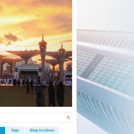
an hingga pulang
r
Tags
Blog Archives
GAN POPULER
Legalitas dan Nomer PIHK PT.
Phinisi Wisata
"PT. Phinisi Wisata adalah
Penyelenggara Ibadah Haji