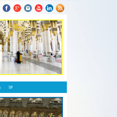
A
TIP