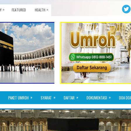
»
»
Y
FEATURED
HEALTH
»
»
»
»
PAKET UMROH
SYARAT
DAFTAR
DOKUMENTASI
DOA DO