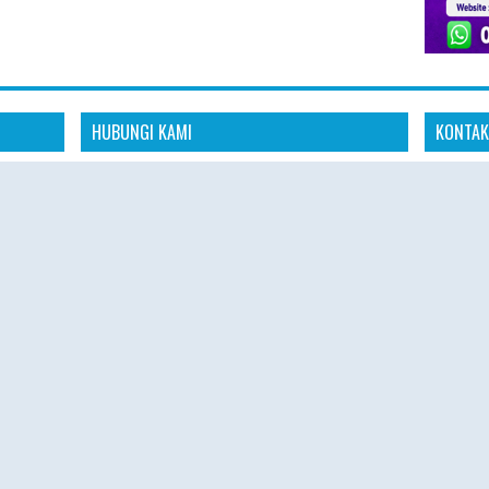
HUBUNGI KAMI
KONTAK
Konta
dia
"Kami siap membantu kebutuhan perjalanan
aya untuk
ibadah Haji Plus dan Umroh Anda dengan
📱 Whats
anan
pelayanan profesional, amanah, dan
s
responsif."
🌐 Websit
omitmen
"Konsultasikan rencana ibadah Haji Plus dan
 aman,
🕘 Senin 
Umroh Anda bersama tim Hajiplusumroh.
Kami siap memberikan informasi paket, jadwal
🕘 08.00 
keberangkatan, dan proses pendaftaran