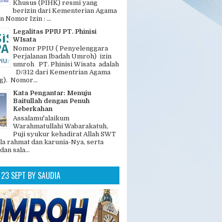
GAN POPULER
Legalitas dan Nomer PIHK PT.
Phinisi Wisata
"PT. Phinisi Wisata adalah
Penyelenggara Ibadah Haji
Khusus (PIHK) resmi yang
berizin dari Kementerian Agama
n Nomor Izin : ...
Legalitas PPIU PT. Phinisi
WIsata
Nomor PPIU ( Penyelenggara
Perjalanan Ibadah Umroh) izin
umroh PT. Phinisi Wisata adalah
D/312 dari Kementrian Agama
). Nomor...
Kata Pengantar: Menuju
Baitullah dengan Penuh
Keberkahan
Assalamu'alaikum
Warahmatullahi Wabarakatuh,
Puji syukur kehadirat Allah SWT
la rahmat dan karunia-Nya, serta
dan sala...