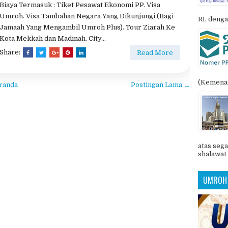
romo 19jutaan
POSTIN
mo 19jutaan
Tidak ada komentar
PAKET UMROH SPEKTAKULER BINTANG 5 Biaya
Paket Umroh sudah termasuk dan belum termasuk.
Biaya Termasuk : Tiket Pesawat Ekonomi PP. Visa
Umroh. Visa Tambahan Negara Yang Dikunjungi (Bagi
RI, denga
Jamaah Yang Mengambil Umroh Plus). Tour Ziarah Ke
Kota Mekkah dan Madinah. City...
Share:
Read More
(Kemenag
randa
Postingan Lama →
atas sega
shalawat 