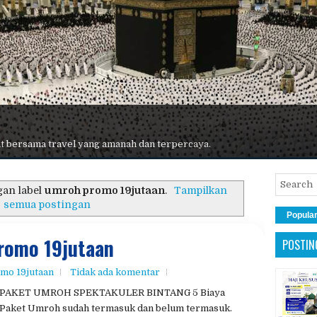
 terbaik, maskapai premium, hotel nyaman, dan pelayanan maksimal.
gan label
umroh promo 19jutaan
.
Tampilkan
semua postingan
Popula