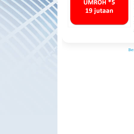
Umroh Bintang 5 P
paket umroh bintang 5
,
umroh pro
Be