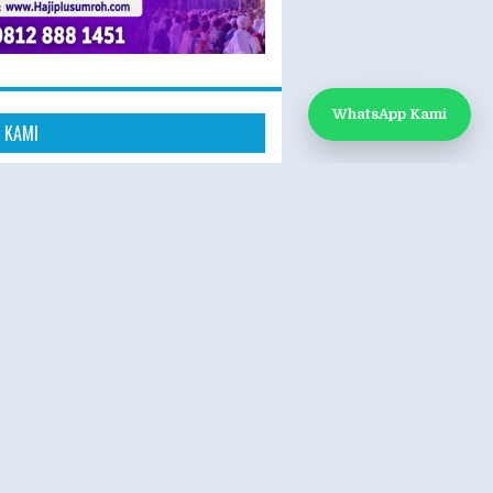
WhatsApp Kami
 KAMI
k Kami
App: 0812-888-1451
e:
www.hajiplusumroh.com
- Sabtu
- 17.00 WIB