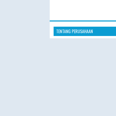
TENTANG PERUSAHAAN
“Hajiplusumroh hadir sebagai penye
layanan Haji Plus dan Umroh terperc
masyarakat Indonesia. Dengan pelay
profesional, hotel nyaman, dan prose
pendaftaran yang mudah, kami berk
memberikan pengalaman ibadah yang
nyaman, dan berkesan.”