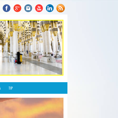
A
TIP