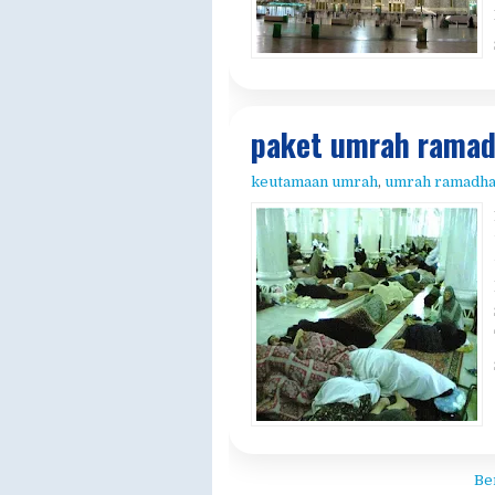
keutamaan umrah
,
umrah ramadh
Be