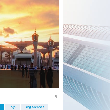
an hingga pulang
r
Tags
Blog Archives
GAN POPULER
Legalitas dan Nomer PIHK PT.
Phinisi Wisata
"PT. Phinisi Wisata adalah
Penyelenggara Ibadah Haji