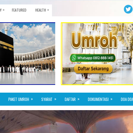
»
»
Y
FEATURED
HEALTH
»
»
»
»
PAKET UMROH
SYARAT
DAFTAR
DOKUMENTASI
DOA DO