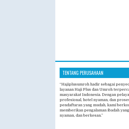
TENTANG PERUSAHAAN
“Hajiplusumroh hadir sebagai penye
layanan Haji Plus dan Umroh terperc
masyarakat Indonesia. Dengan pelay
profesional, hotel nyaman, dan prose
pendaftaran yang mudah, kami berk
memberikan pengalaman ibadah yang
nyaman, dan berkesan.”
Copyright ©
2026
Travel 
Desi