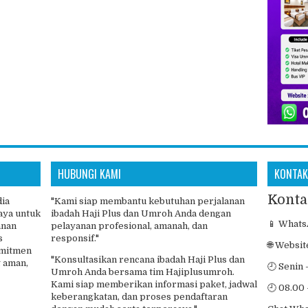
HUBUNGI KAMI
KONTAK
Konta
dia
"Kami siap membantu kebutuhan perjalanan
aya untuk
ibadah Haji Plus dan Umroh Anda dengan
📱 Whats
anan
pelayanan profesional, amanah, dan
s
responsif."
🌐 Websit
omitmen
"Konsultasikan rencana ibadah Haji Plus dan
 aman,
🕘 Senin 
Umroh Anda bersama tim Hajiplusumroh.
Kami siap memberikan informasi paket, jadwal
🕘 08.00 
keberangkatan, dan proses pendaftaran
dengan mudah serta terpercaya."
Chat Wh
Umroh Dan Haji Plus Resmi & Terpercaya | Haji Plus Umroh | Phinisi W
gn by
FlexiThemes
| Blogger Theme by
NewBloggerThemes.com
|
Free Blogger Temp