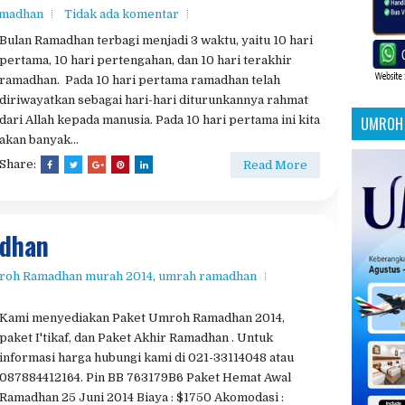
dari Allah kepada manusia. Pada 10 hari pertama ini kita
UMROH 
akan banyak...
Share:
Read More
dhan
roh Ramadhan murah 2014
,
umrah ramadhan
Kami menyediakan Paket Umroh Ramadhan 2014,
paket I'tikaf, dan Paket Akhir Ramadhan . Untuk
informasi harga hubungi kami di 021-33114048 atau
087884412164. Pin BB 763179B6 Paket Hemat Awal
Ramadhan 25 Juni 2014 Biaya : $1750 Akomodasi :
Makkah : Mayda Misfalah/setaraf Madinah...
Share:
Read More
dhan