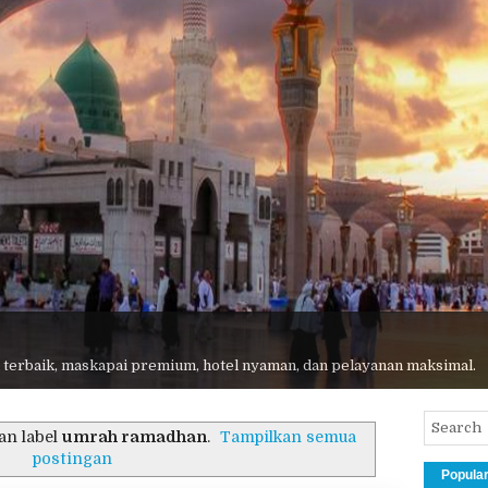
Ribuan jamaah - Harga transparan - Pembimbing profesional - Pelayan
an label
umrah ramadhan
.
Tampilkan semua
postingan
Popula
dhan Hemat Murah 2014
POSTIN
rah ramadhan murah
,
umroh r
,
umroh reguler
h 2014 Biaya mulai $1750. Silahkan hub. 021-