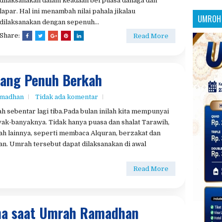
ang Penuh Berkah
amadhan
Tidak ada komentar
sebentar lagi tiba.Pada bulan inilah kita mempunyai
k-banyaknya. Tidak hanya puasa dan shalat Tarawih,
ah lainnya, seperti membaca Alquran, berzakat dan
. Umrah tersebut dapat dilaksanakan di awal
Read More
ma saat Umrah Ramadhan
amadhan
Tidak ada komentar
Bulan Ramadhan terbagi menjadi 3 waktu, yaitu 10 hari
pertama, 10 hari pertengahan, dan 10 hari terakhir
ramadhan. Pada 10 hari pertama ramadhan telah
diriwayatkan sebagai hari-hari diturunkannya rahmat