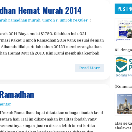
rmasi Paket Umroh Ramadhan 2014 yang sesuai dengan
u. Alhamdulillah,setelah tahun 20123 memberangkatkan
RI, denga
dhan Hemat Murah 2013, Kini Kami membuka kembali
Read More
(Kemenag
 Ramadhan
mentar
Umroh Ramadhan dapat dikatakan sebagai ibadah kecil
setara haji. Hal ini dikarenakan kualitas ibadah yang
atas sega
semestinya ringan, justru dirasa lebih berat ketika
shalawat 
dilaksanakan dalam keadaan berpuasa dahaga dan
lapar. Hal ini menambah nilai pahala jikalau
UMROH 
dilaksanakan dengan sepenuh...
Share:
Read More