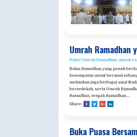
Umrah Ramadhan y
Paket Umrah Ramadhan
,
umrah r
Bulan Ramadhan yang penuh berkah 
kesempatan untuk beramal sebanya
melainkan juga berbagai amal ibad
bersedekah, serta Umrah Ramadhan
Ramadhan, tengah Ramadhan,...
Share:
Buka Puasa Bersa
Paket Umrah Ramadhan
,
umrah r