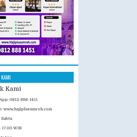
 KAMI
k Kami
App: 0812-888-1451
e:
www.hajiplusumroh.com
- Sabtu
- 17.00 WIB
atsApp
isata
| Powered by
Blogger
lates