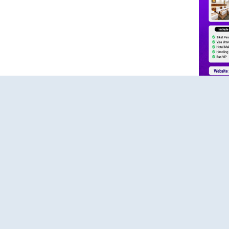
HUBUNGI KAMI
KONTAK
Konta
dia
"Kami siap membantu kebutuhan perjalanan
aya untuk
ibadah Haji Plus dan Umroh Anda dengan
📱 Whats
anan
pelayanan profesional, amanah, dan
s
responsif."
🌐 Websit
omitmen
"Konsultasikan rencana ibadah Haji Plus dan
 aman,
🕘 Senin 
Umroh Anda bersama tim Hajiplusumroh.
Kami siap memberikan informasi paket, jadwal
🕘 08.00 
keberangkatan, dan proses pendaftaran