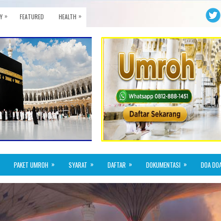
»
»
Y
FEATURED
HEALTH
»
»
»
»
PAKET UMROH
SYARAT
DAFTAR
DOKUMENTASI
DOA DO