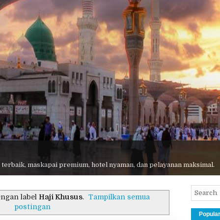
 terbaik, maskapai premium, hotel nyaman, dan pelayanan maksimal.
engan label
Haji Khusus​
.
Tampilkan semua
postingan
Popula