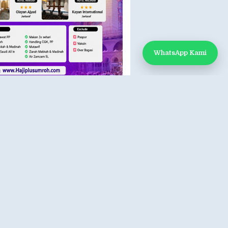
WhatsApp Kami
 KAMI
k Kami
App: 0812-888-1451
e:
www.hajiplusumroh.com
- Sabtu
- 17.00 WIB