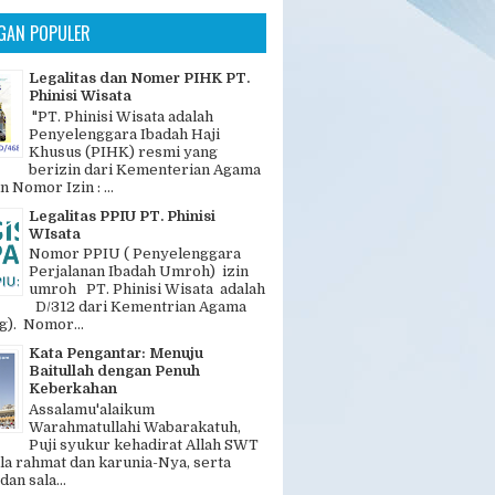
GAN POPULER
Legalitas dan Nomer PIHK PT.
Phinisi Wisata
"PT. Phinisi Wisata adalah
Penyelenggara Ibadah Haji
Khusus (PIHK) resmi yang
berizin dari Kementerian Agama
n Nomor Izin : ...
Legalitas PPIU PT. Phinisi
WIsata
Nomor PPIU ( Penyelenggara
Perjalanan Ibadah Umroh) izin
umroh PT. Phinisi Wisata adalah
D/312 dari Kementrian Agama
). Nomor...
Kata Pengantar: Menuju
Baitullah dengan Penuh
Keberkahan
Assalamu'alaikum
Warahmatullahi Wabarakatuh,
Puji syukur kehadirat Allah SWT
la rahmat dan karunia-Nya, serta
dan sala...