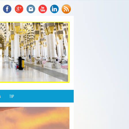
A
TIP