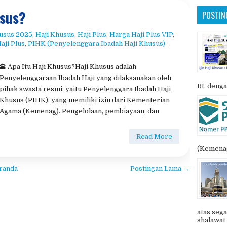
usus?
POSTIN
husus 2025
,
Haji Khusus​
,
Haji Plus
,
​Harga Haji Plus VIP​
,
ji Plus​
,
​PIHK (Penyelenggara Ibadah Haji Khusus)​
🕋 Apa Itu Haji Khusus?Haji Khusus adalah
Penyelenggaraan Ibadah Haji yang dilaksanakan oleh
RI, denga
pihak swasta resmi, yaitu Penyelenggara Ibadah Haji
Khusus (PIHK), yang memiliki izin dari Kementerian
Agama (Kemenag). Pengelolaan, pembiayaan, dan
Read More
(Kemenag
randa
Postingan Lama →
atas sega
shalawat 