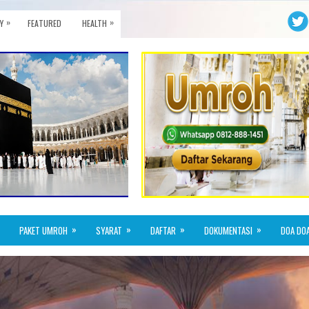
»
»
Y
FEATURED
HEALTH
»
»
»
»
PAKET UMROH
SYARAT
DAFTAR
DOKUMENTASI
DOA DO