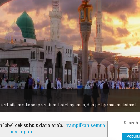
 terbaik, maskapai premium, hotel nyaman, dan pelayanan maksimal.
n label
cek suhu udara arab
.
Tampilkan semua
postingan
Popula