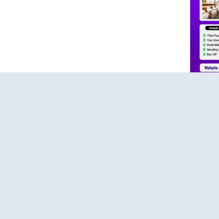
HUBUNGI KAMI
KONTAK
Konta
dia
"Kami siap membantu kebutuhan perjalanan
aya untuk
ibadah Haji Plus dan Umroh Anda dengan
📱 Whats
anan
pelayanan profesional, amanah, dan
s
responsif."
🌐 Websit
omitmen
"Konsultasikan rencana ibadah Haji Plus dan
 aman,
🕘 Senin 
Umroh Anda bersama tim Hajiplusumroh.
Kami siap memberikan informasi paket, jadwal
🕘 08.00 
keberangkatan, dan proses pendaftaran