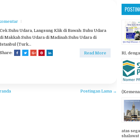
POSTIN
 komentar
Cek Suhu Udara, Langsung Klik di Bawah: Suhu Udara
di Makkah Suhu Udara di Madinah Suhu Udara di
Istanbul (Turk...
Share:
Read More
RI, denga
randa
Postingan Lama →
(Kemenag
atas sega
shalawat 