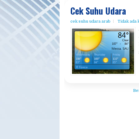
Cek Suhu Udara
cek suhu udara arab
Tidak ada
Be