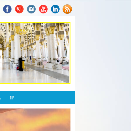
A
TIP