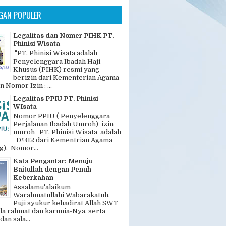
GAN POPULER
Legalitas dan Nomer PIHK PT.
Phinisi Wisata
"PT. Phinisi Wisata adalah
Penyelenggara Ibadah Haji
Khusus (PIHK) resmi yang
berizin dari Kementerian Agama
n Nomor Izin : ...
Legalitas PPIU PT. Phinisi
WIsata
Nomor PPIU ( Penyelenggara
Perjalanan Ibadah Umroh) izin
umroh PT. Phinisi Wisata adalah
D/312 dari Kementrian Agama
). Nomor...
Kata Pengantar: Menuju
Baitullah dengan Penuh
Keberkahan
Assalamu'alaikum
Warahmatullahi Wabarakatuh,
Puji syukur kehadirat Allah SWT
la rahmat dan karunia-Nya, serta
dan sala...