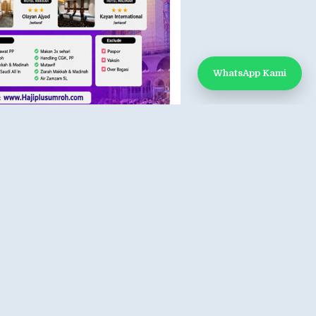
WhatsApp Kami
 KAMI
k Kami
App: 0812-888-1451
e:
www.hajiplusumroh.com
- Sabtu
- 17.00 WIB