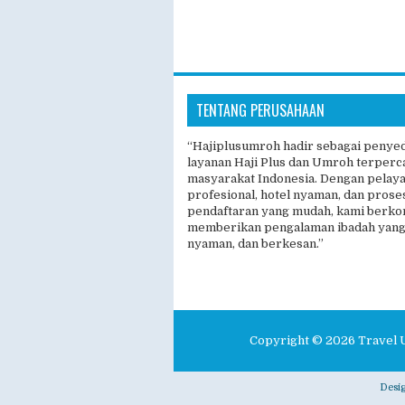
TENTANG PERUSAHAAN
“Hajiplusumroh hadir sebagai penye
layanan Haji Plus dan Umroh terperc
masyarakat Indonesia. Dengan pelay
profesional, hotel nyaman, dan prose
pendaftaran yang mudah, kami berk
memberikan pengalaman ibadah yang
nyaman, dan berkesan.”
Copyright ©
2026
Travel 
Desi