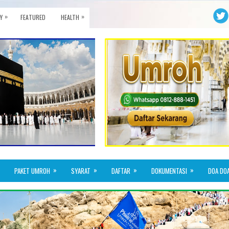
»
»
Y
FEATURED
HEALTH
»
»
»
»
PAKET UMROH
SYARAT
DAFTAR
DOKUMENTASI
DOA DO