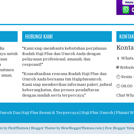
HUBUNGI KAMI
KONTAK
Konta
dia
"Kami siap membantu kebutuhan perjalanan
aya untuk
ibadah Haji Plus dan Umroh Anda dengan
📱 Whats
anan
pelayanan profesional, amanah, dan
s
responsif."
🌐 Websit
omitmen
"Konsultasikan rencana ibadah Haji Plus dan
 aman,
🕘 Senin 
Umroh Anda bersama tim Hajiplusumroh.
Kami siap memberikan informasi paket, jadwal
🕘 08.00 
keberangkatan, dan proses pendaftaran
dengan mudah serta terpercaya."
Chat Wh
Umroh Dan Haji Plus Resmi & Terpercaya | Haji Plus Umroh | Phinisi W
gn by
FlexiThemes
| Blogger Theme by
NewBloggerThemes.com
|
Free Blogger Temp