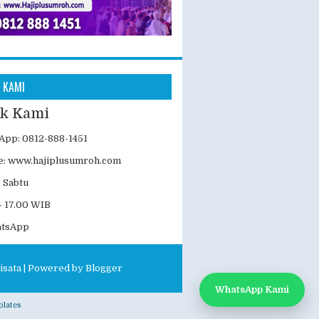
 KAMI
k Kami
App: 0812-888-1451
e:
www.hajiplusumroh.com
- Sabtu
- 17.00 WIB
atsApp
isata
| Powered by
Blogger
WhatsApp Kami
lates