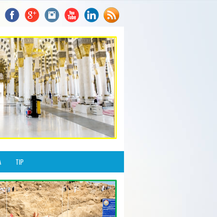
A
TIP