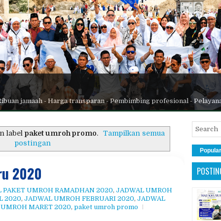
Ribuan jamaah - Harga transparan - Pembimbing profesional - Pelayan
n label
paket umroh promo
.
Tampilkan semua
postingan
Popula
ru 2020
POSTIN
 PAKET UMROH RAMADHAN 2020
,
JADWAL UMROH
L 2020
,
JADWAL UMROH FEBRUARI 2020
,
JADWAL
 UMROH MARET 2020
,
paket umroh promo