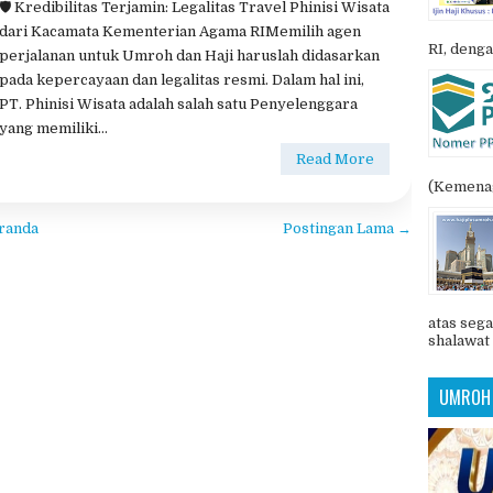
ari Kementerian Agama RI
POSTIN
Daftar Travel Umroh Resmi Kemenag
,
Legalitas Travel
IU Kemenag
,
Perbedaan PPIU dan PIHK
,
Siskopatuh
🛡️ Kredibilitas Terjamin: Legalitas Travel Phinisi Wisata
dari Kacamata Kementerian Agama RIMemilih agen
RI, denga
perjalanan untuk Umroh dan Haji haruslah didasarkan
pada kepercayaan dan legalitas resmi. Dalam hal ini,
PT. Phinisi Wisata adalah salah satu Penyelenggara
yang memiliki...
Read More
(Kemenag
randa
Postingan Lama →
atas sega
shalawat 