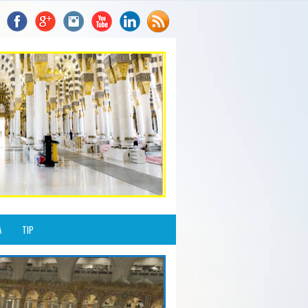
A
TIP