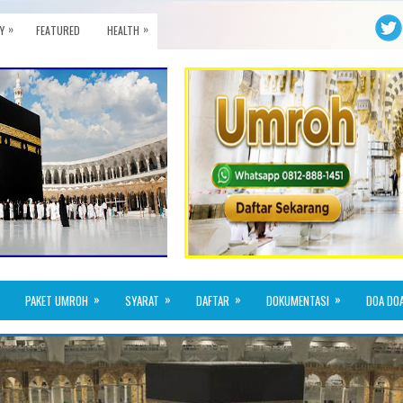
»
»
Y
FEATURED
HEALTH
»
»
»
»
PAKET UMROH
SYARAT
DAFTAR
DOKUMENTASI
DOA DO