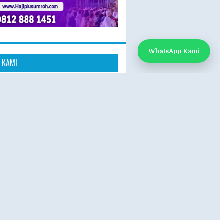
WhatsApp Kami
 KAMI
k Kami
App: 0812-888-1451
e:
www.hajiplusumroh.com
- Sabtu
- 17.00 WIB