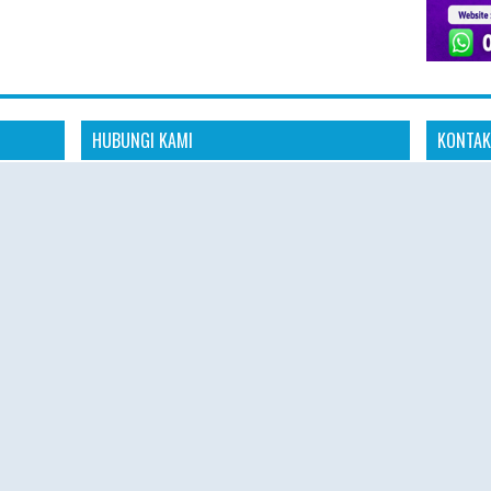
HUBUNGI KAMI
KONTAK
Konta
dia
"Kami siap membantu kebutuhan perjalanan
aya untuk
ibadah Haji Plus dan Umroh Anda dengan
📱 Whats
anan
pelayanan profesional, amanah, dan
s
responsif."
🌐 Websit
omitmen
"Konsultasikan rencana ibadah Haji Plus dan
 aman,
🕘 Senin 
Umroh Anda bersama tim Hajiplusumroh.
Kami siap memberikan informasi paket, jadwal
🕘 08.00 
keberangkatan, dan proses pendaftaran