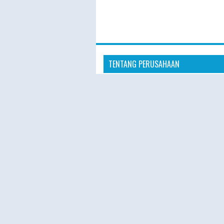
TENTANG PERUSAHAAN
“Hajiplusumroh hadir sebagai penye
layanan Haji Plus dan Umroh terperc
masyarakat Indonesia. Dengan pelay
profesional, hotel nyaman, dan prose
pendaftaran yang mudah, kami berk
memberikan pengalaman ibadah yang
nyaman, dan berkesan.”