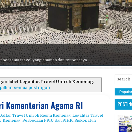
 terbaik, maskapai premium, hotel nyaman, dan pelayanan maksimal.
gan label
Legalitas Travel Umroh Kemenag
.
pilkan semua postingan
Popula