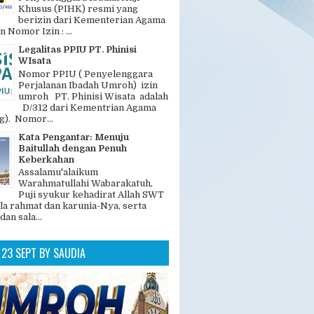
GAN POPULER
Legalitas dan Nomer PIHK PT.
Phinisi Wisata
"PT. Phinisi Wisata adalah
Penyelenggara Ibadah Haji
Khusus (PIHK) resmi yang
berizin dari Kementerian Agama
n Nomor Izin : ...
Legalitas PPIU PT. Phinisi
WIsata
Nomor PPIU ( Penyelenggara
Perjalanan Ibadah Umroh) izin
umroh PT. Phinisi Wisata adalah
D/312 dari Kementrian Agama
). Nomor...
Kata Pengantar: Menuju
Baitullah dengan Penuh
Keberkahan
Assalamu'alaikum
Warahmatullahi Wabarakatuh,
Puji syukur kehadirat Allah SWT
la rahmat dan karunia-Nya, serta
dan sala...