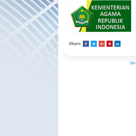
Legalitas Travel D
Cek Izin Travel Umroh Kemenag
,
Umroh Kemenag
,
Nomor Izin PP
Kemenag
Tidak ada komentar
Share:
Be