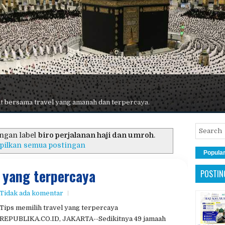
 terbaik, maskapai premium, hotel nyaman, dan pelayanan maksimal.
ngan label
biro perjalanan haji dan umroh
.
pilkan semua postingan
Popula