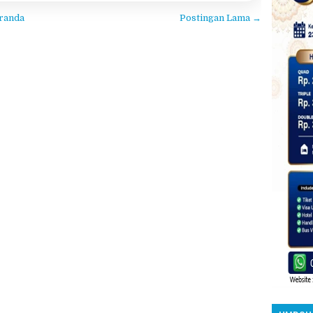
sebuah biro perjalanan haji dan umroh yang menerima
jamaah haji dan umroh dari seluruh wilayah di
UMROH 
Indonesia. Kami juga melayani pendaftaran online,
sehingga banyak melayani...
Share:
Read More
randa
Postingan Lama →