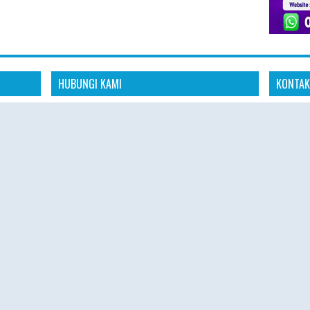
HUBUNGI KAMI
KONTAK
Konta
dia
"Kami siap membantu kebutuhan perjalanan
aya untuk
ibadah Haji Plus dan Umroh Anda dengan
📱 Whats
anan
pelayanan profesional, amanah, dan
s
responsif."
🌐 Websit
omitmen
"Konsultasikan rencana ibadah Haji Plus dan
 aman,
🕘 Senin 
Umroh Anda bersama tim Hajiplusumroh.
Kami siap memberikan informasi paket, jadwal
🕘 08.00 
keberangkatan, dan proses pendaftaran