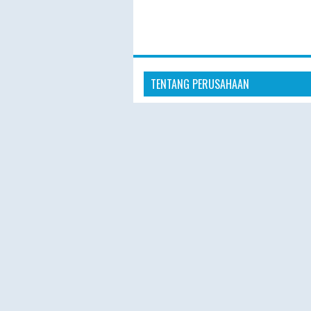
TENTANG PERUSAHAAN
“Hajiplusumroh hadir sebagai penye
layanan Haji Plus dan Umroh terperc
masyarakat Indonesia. Dengan pelay
profesional, hotel nyaman, dan prose
pendaftaran yang mudah, kami berk
memberikan pengalaman ibadah yang
nyaman, dan berkesan.”