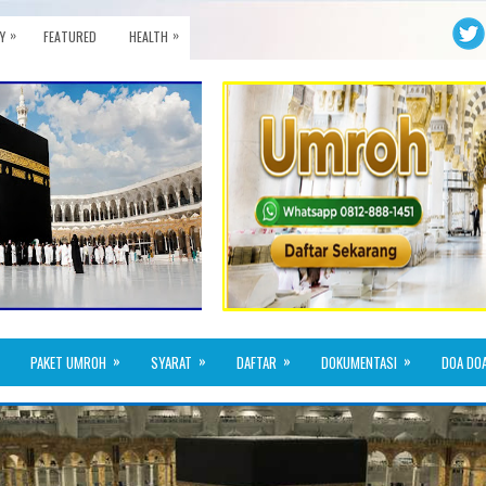
»
»
Y
FEATURED
HEALTH
»
»
»
»
PAKET UMROH
SYARAT
DAFTAR
DOKUMENTASI
DOA DO