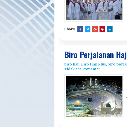
Tips memilih trave
biro perjalanan haji dan umroh
Share:
Biro Perjalanan Ha
biro haji
,
Biro Haji Plus
,
biro perja
Tidak ada komentar