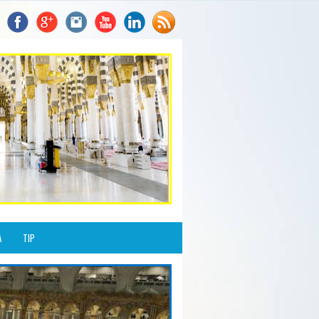
A
TIP