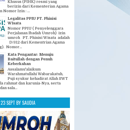
GAN POPULER
Legalitas dan Nomer PIHK PT.
Phinisi Wisata
"PT. Phinisi Wisata adalah
Penyelenggara Ibadah Haji
Khusus (PIHK) resmi yang
berizin dari Kementerian Agama
n Nomor Izin : ...
Legalitas PPIU PT. Phinisi
WIsata
Nomor PPIU ( Penyelenggara
Perjalanan Ibadah Umroh) izin
umroh PT. Phinisi Wisata adalah
D/312 dari Kementrian Agama
). Nomor...
Kata Pengantar: Menuju
Baitullah dengan Penuh
Keberkahan
Assalamu'alaikum
Warahmatullahi Wabarakatuh,
Puji syukur kehadirat Allah SWT
la rahmat dan karunia-Nya, serta
dan sala...