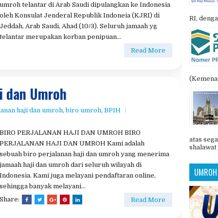
l yang terpercaya
POSTIN
Tidak ada komentar
Tips memilih travel yang terpercaya
REPUBLIKA.CO.ID, JAKARTA--Sedikitnya 49 jamaah
umroh telantar di Arab Saudi dipulangkan ke Indonesia
oleh Konsulat Jenderal Republik Indoneia (KJRI) di
RI, denga
Jeddah, Arab Saudi, Ahad (10/3). Seluruh jamaah yg
telantar merupakan korban penipuan...
Read More
(Kemenag
ji dan Umroh
lanan haji dan umroh
,
biro umroh
,
BPIH
BIRO PERJALANAN HAJI DAN UMROH BIRO
atas sega
PERJALANAN HAJI DAN UMROH Kami adalah
shalawat 