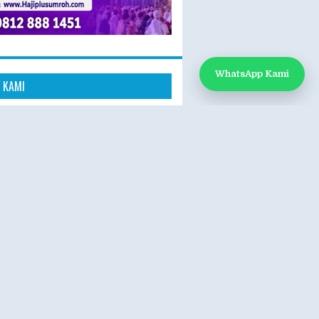
WhatsApp Kami
 KAMI
k Kami
App: 0812-888-1451
e:
www.hajiplusumroh.com
- Sabtu
- 17.00 WIB