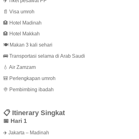
✈️ Tiket pesawat PP
📄 Visa umroh
🏨 Hotel Madinah
🏨 Hotel Makkah
🍽️ Makan 3 kali sehari
🚌 Transportasi selama di Arab Saudi
💧 Air Zamzam
🎒 Perlengkapan umroh
👳 Pembimbing ibadah
📋 Itinerary Singkat
📅 Hari 1
✈️ Jakarta – Madinah