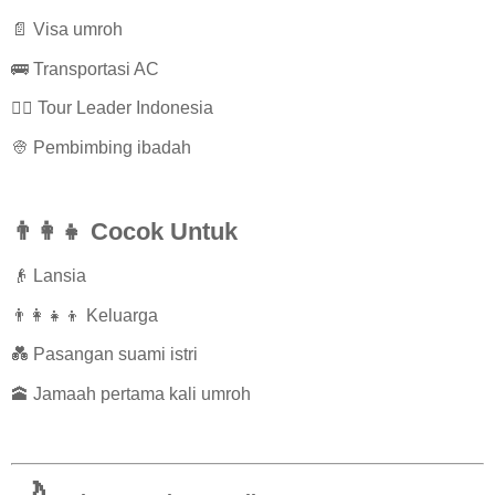
📄 Visa umroh
🚌 Transportasi AC
👨‍✈️ Tour Leader Indonesia
👳 Pembimbing ibadah
👨‍👩‍👧 Cocok Untuk
👴 Lansia
👨‍👩‍👧‍👦 Keluarga
💑 Pasangan suami istri
🕋 Jamaah pertama kali umroh