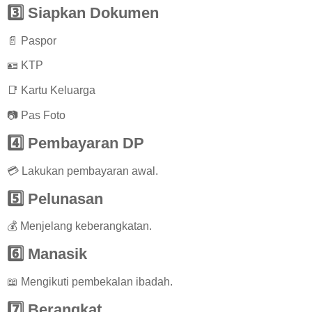
3️⃣ Siapkan Dokumen
📄 Paspor
🪪 KTP
📑 Kartu Keluarga
📷 Pas Foto
4️⃣ Pembayaran DP
💳 Lakukan pembayaran awal.
5️⃣ Pelunasan
💰 Menjelang keberangkatan.
6️⃣ Manasik
📖 Mengikuti pembekalan ibadah.
7️⃣ Berangkat