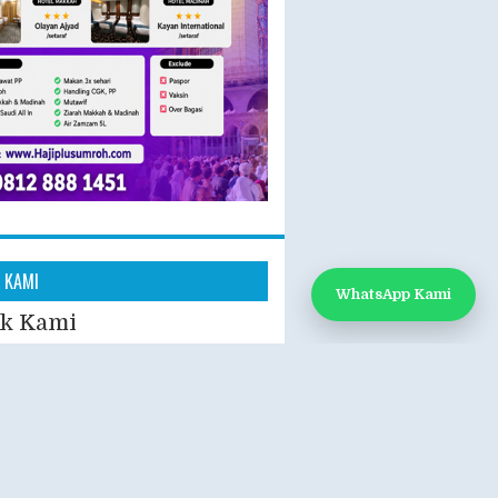
 KAMI
WhatsApp Kami
k Kami
App: 0812-888-1451
e:
www.hajiplusumroh.com
- Sabtu
- 17.00 WIB