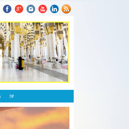
A
TIP