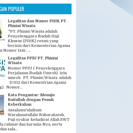
GAN POPULER
Legalitas dan Nomer PIHK PT.
Phinisi Wisata
"PT. Phinisi Wisata adalah
Penyelenggara Ibadah Haji
Khusus (PIHK) resmi yang
berizin dari Kementerian Agama
n Nomor Izin : ...
Legalitas PPIU PT. Phinisi
WIsata
Nomor PPIU ( Penyelenggara
Perjalanan Ibadah Umroh) izin
umroh PT. Phinisi Wisata adalah
D/312 dari Kementrian Agama
). Nomor...
Kata Pengantar: Menuju
Baitullah dengan Penuh
Keberkahan
Assalamu'alaikum
Warahmatullahi Wabarakatuh,
Puji syukur kehadirat Allah SWT
la rahmat dan karunia-Nya, serta
dan sala...