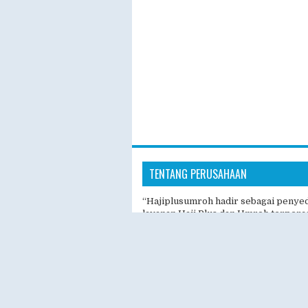
TENTANG PERUSAHAAN
“Hajiplusumroh hadir sebagai penye
layanan Haji Plus dan Umroh terperc
masyarakat Indonesia. Dengan pelay
profesional, hotel nyaman, dan prose
pendaftaran yang mudah, kami berk
memberikan pengalaman ibadah yang
nyaman, dan berkesan.”