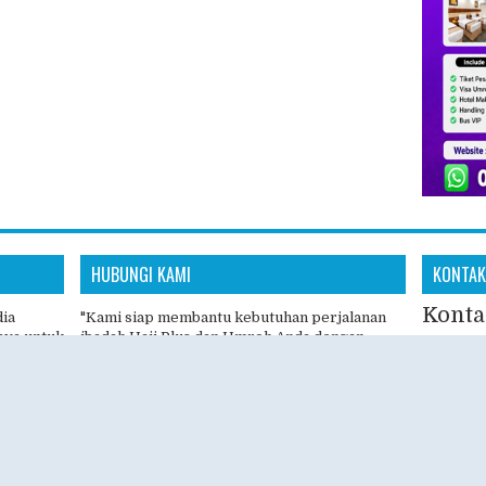
HUBUNGI KAMI
KONTAK
Konta
dia
"Kami siap membantu kebutuhan perjalanan
aya untuk
ibadah Haji Plus dan Umroh Anda dengan
📱 Whats
anan
pelayanan profesional, amanah, dan
s
responsif."
🌐 Websit
omitmen
"Konsultasikan rencana ibadah Haji Plus dan
 aman,
🕘 Senin 
Umroh Anda bersama tim Hajiplusumroh.
Kami siap memberikan informasi paket, jadwal
🕘 08.00 
keberangkatan, dan proses pendaftaran