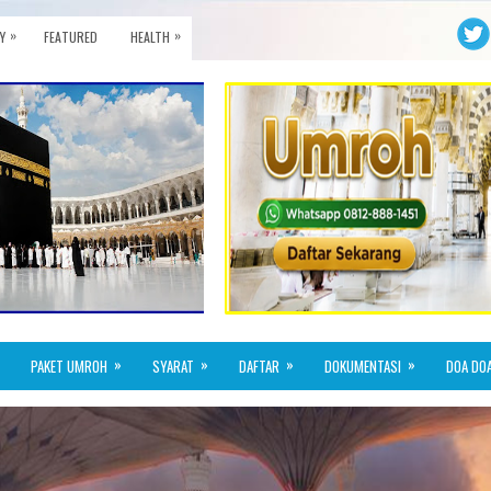
»
»
Y
FEATURED
HEALTH
»
»
»
»
PAKET UMROH
SYARAT
DAFTAR
DOKUMENTASI
DOA DO