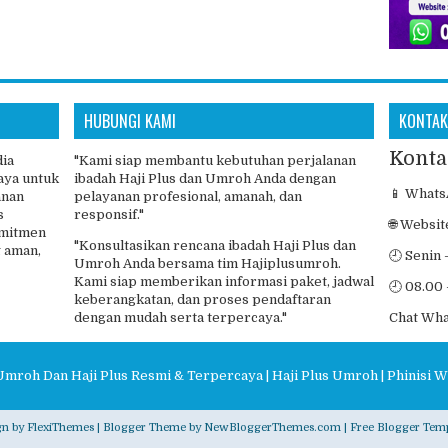
HUBUNGI KAMI
KONTAK
Konta
dia
"Kami siap membantu kebutuhan perjalanan
aya untuk
ibadah Haji Plus dan Umroh Anda dengan
📱 Whats
anan
pelayanan profesional, amanah, dan
s
responsif."
🌐 Websit
omitmen
"Konsultasikan rencana ibadah Haji Plus dan
 aman,
🕘 Senin 
Umroh Anda bersama tim Hajiplusumroh.
Kami siap memberikan informasi paket, jadwal
🕘 08.00 
keberangkatan, dan proses pendaftaran
dengan mudah serta terpercaya."
Chat Wh
Umroh Dan Haji Plus Resmi & Terpercaya | Haji Plus Umroh | Phinisi W
gn by
FlexiThemes
| Blogger Theme by
NewBloggerThemes.com
|
Free Blogger Temp