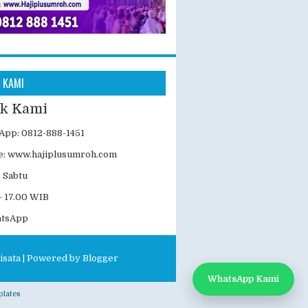
 KAMI
k Kami
App: 0812-888-1451
e:
www.hajiplusumroh.com
- Sabtu
- 17.00 WIB
atsApp
isata
| Powered by
Blogger
WhatsApp Kami
lates