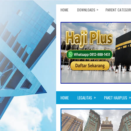
»
HOME
DOWNLOADS
PARENT CATEGOR
»
»
HOME
LEGALITAS
PAKET HAJIPLUS