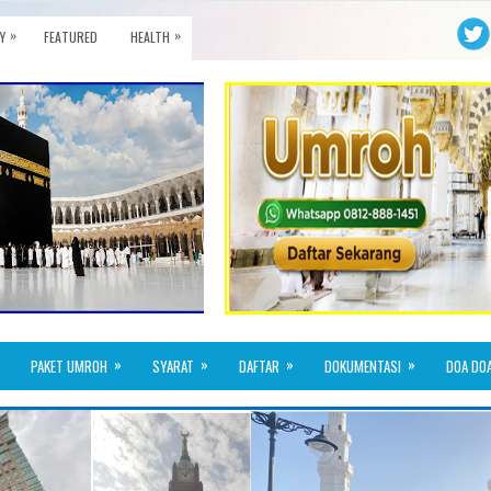
»
»
Y
FEATURED
HEALTH
»
»
»
»
PAKET UMROH
SYARAT
DAFTAR
DOKUMENTASI
DOA DO