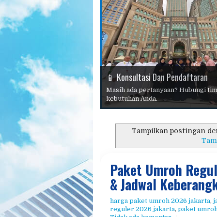
📱 Konsultasi Dan Pendaftaran
🏆 Haji Plus 2026
⭐ Mengapa Memilih Kami?
Masih ada pertanyaan? Hubungi tim
Wujudkan impian berhaji lebih cep
kebutuhan Anda.
📖 Panduan Haji Dan Umroh
Tampilkan postingan de
Tam
🕋 Umroh 2026
Paket Umroh Regul
& Jadwal Keberang
harga paket umroh 2026 jakarta
,
j
reguler 2026 jakarta
,
paket umroh