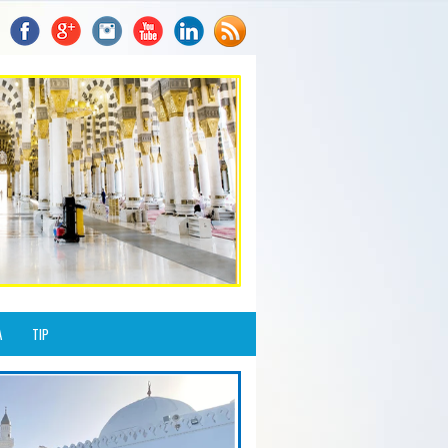
A
TIP