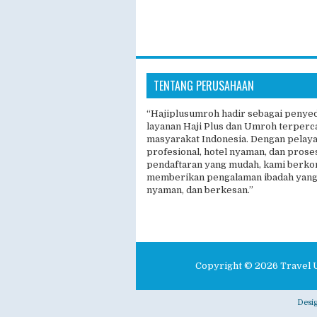
TENTANG PERUSAHAAN
“Hajiplusumroh hadir sebagai penye
layanan Haji Plus dan Umroh terperc
masyarakat Indonesia. Dengan pelay
profesional, hotel nyaman, dan prose
pendaftaran yang mudah, kami berk
memberikan pengalaman ibadah yang
nyaman, dan berkesan.”
Copyright ©
2026
Travel 
Desi