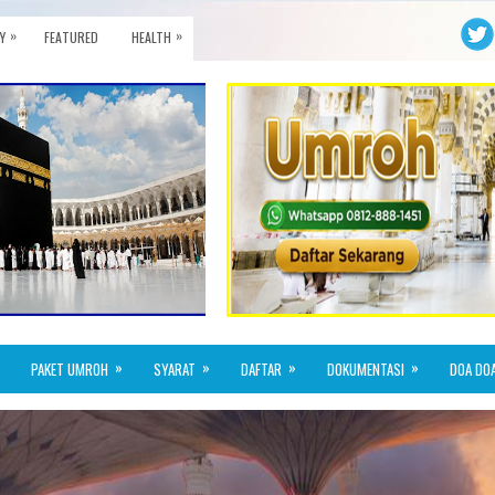
»
»
Y
FEATURED
HEALTH
»
»
»
»
PAKET UMROH
SYARAT
DAFTAR
DOKUMENTASI
DOA DO