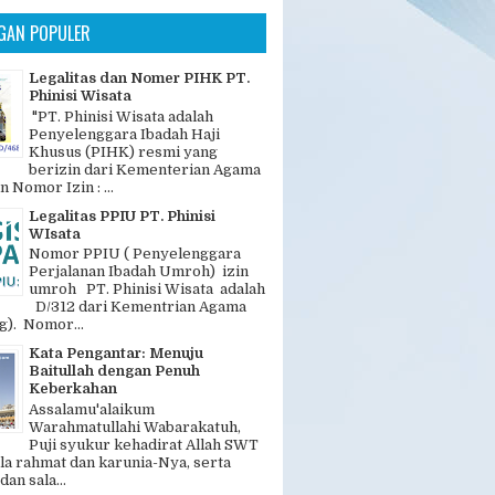
GAN POPULER
Legalitas dan Nomer PIHK PT.
Phinisi Wisata
"PT. Phinisi Wisata adalah
Penyelenggara Ibadah Haji
Khusus (PIHK) resmi yang
berizin dari Kementerian Agama
n Nomor Izin : ...
Legalitas PPIU PT. Phinisi
WIsata
Nomor PPIU ( Penyelenggara
Perjalanan Ibadah Umroh) izin
umroh PT. Phinisi Wisata adalah
D/312 dari Kementrian Agama
). Nomor...
Kata Pengantar: Menuju
Baitullah dengan Penuh
Keberkahan
Assalamu'alaikum
Warahmatullahi Wabarakatuh,
Puji syukur kehadirat Allah SWT
la rahmat dan karunia-Nya, serta
dan sala...