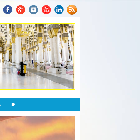
A
TIP