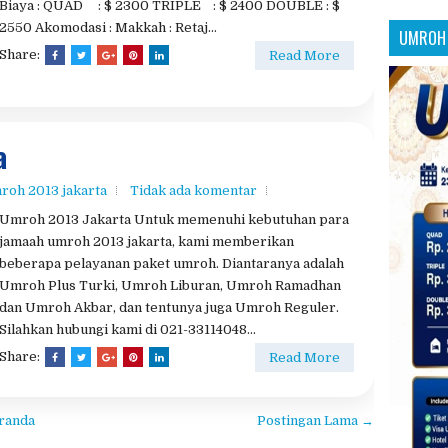
Biaya : QUAD : $ 2300 TRIPLE : $ 2400 DOUBLE : $
2550 Akomodasi : Makkah : Retaj...
UMROH 
Share:
Read More
a
roh 2013 jakarta
Tidak ada komentar
Umroh 2013 Jakarta Untuk memenuhi kebutuhan para
jamaah umroh 2013 jakarta, kami memberikan
beberapa pelayanan paket umroh. Diantaranya adalah
Umroh Plus Turki, Umroh Liburan, Umroh Ramadhan
dan Umroh Akbar, dan tentunya juga Umroh Reguler.
Silahkan hubungi kami di 021-33114048...
Share:
Read More
randa
Postingan Lama →