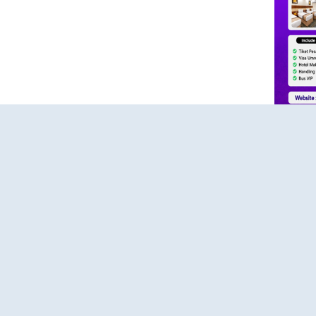
HUBUNGI KAMI
KONTAK
Konta
dia
"Kami siap membantu kebutuhan perjalanan
aya untuk
ibadah Haji Plus dan Umroh Anda dengan
📱 Whats
anan
pelayanan profesional, amanah, dan
s
responsif."
🌐 Websit
omitmen
"Konsultasikan rencana ibadah Haji Plus dan
 aman,
🕘 Senin 
Umroh Anda bersama tim Hajiplusumroh.
Kami siap memberikan informasi paket, jadwal
🕘 08.00 
keberangkatan, dan proses pendaftaran