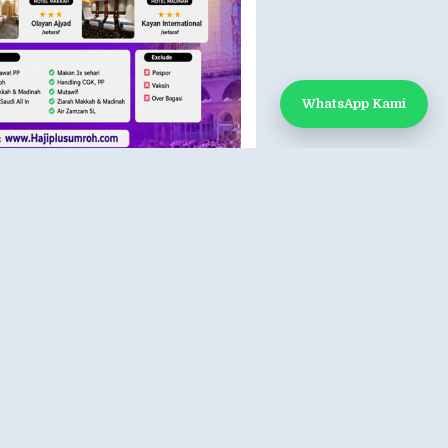
WhatsApp Kami
 KAMI
k Kami
App: 0812-888-1451
e:
www.hajiplusumroh.com
- Sabtu
- 17.00 WIB