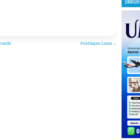
benar dan resmi? Kebingungan ini wajar, karena
proses haji memang...
Share:
Read More
UMROH 
randa
Postingan Lama →