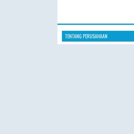
TENTANG PERUSAHAAN
“Hajiplusumroh hadir sebagai penye
layanan Haji Plus dan Umroh terperc
masyarakat Indonesia. Dengan pelay
profesional, hotel nyaman, dan prose
pendaftaran yang mudah, kami berk
memberikan pengalaman ibadah yang
nyaman, dan berkesan.”