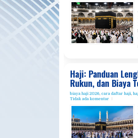
Cara Daftar Haji 
Tahun
cara daftar haji
,
daftar haji cepat
,
h
Haji
,
panduan haji
,
tips haji
,
travel 
Haji: Panduan Leng
Rukun, dan Biaya T
biaya haji 2026
,
cara daftar haji
,
ha