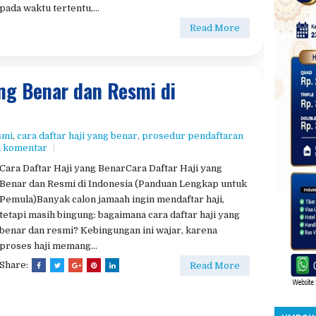
Panduan Lengkap Ibadah Haji, Syarat, Rukun, dan Biaya
UMROH 
TerbaruApa Itu Ibadah Haji?Ibadah haji adalah rukun
Islam kelima yang wajib dilaksanakan oleh setiap
Muslim yang mampu, baik secara fisik, finansial,
maupun mental. Haji dilakukan di Tanah Suci Makkah
pada waktu tertentu,...
Read More
ang Benar dan Resmi di
smi
,
cara daftar haji yang benar
,
prosedur pendaftaran
a komentar
Cara Daftar Haji yang BenarCara Daftar Haji yang
Benar dan Resmi di Indonesia (Panduan Lengkap untuk
Pemula)Banyak calon jamaah ingin mendaftar haji,
tetapi masih bingung: bagaimana cara daftar haji yang