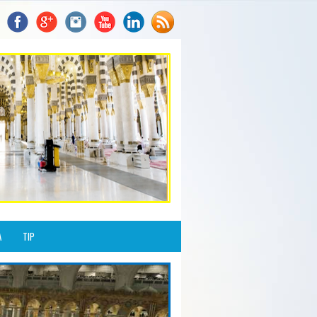
A
TIP