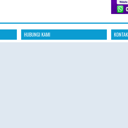
HUBUNGI KAMI
KONTAK
Konta
dia
"Kami siap membantu kebutuhan perjalanan
aya untuk
ibadah Haji Plus dan Umroh Anda dengan
📱 Whats
anan
pelayanan profesional, amanah, dan
s
responsif."
🌐 Websit
omitmen
"Konsultasikan rencana ibadah Haji Plus dan
 aman,
🕘 Senin 
Umroh Anda bersama tim Hajiplusumroh.
Kami siap memberikan informasi paket, jadwal
🕘 08.00 
keberangkatan, dan proses pendaftaran