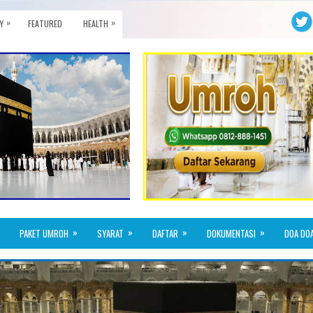
»
»
Y
FEATURED
HEALTH
»
»
»
»
PAKET UMROH
SYARAT
DAFTAR
DOKUMENTASI
DOA DO