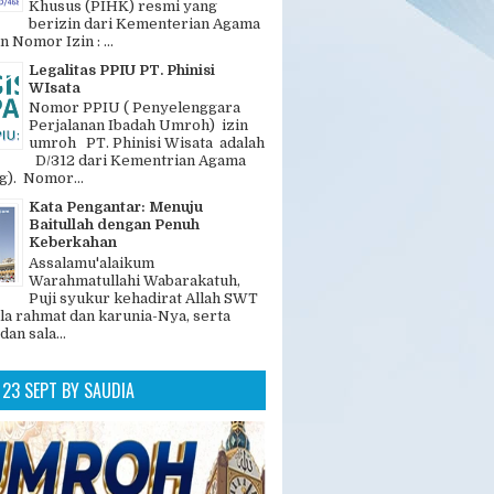
GAN POPULER
Legalitas dan Nomer PIHK PT.
Phinisi Wisata
"PT. Phinisi Wisata adalah
Penyelenggara Ibadah Haji
Khusus (PIHK) resmi yang
berizin dari Kementerian Agama
n Nomor Izin : ...
Legalitas PPIU PT. Phinisi
WIsata
Nomor PPIU ( Penyelenggara
Perjalanan Ibadah Umroh) izin
umroh PT. Phinisi Wisata adalah
D/312 dari Kementrian Agama
). Nomor...
Kata Pengantar: Menuju
Baitullah dengan Penuh
Keberkahan
Assalamu'alaikum
Warahmatullahi Wabarakatuh,
Puji syukur kehadirat Allah SWT
la rahmat dan karunia-Nya, serta
dan sala...