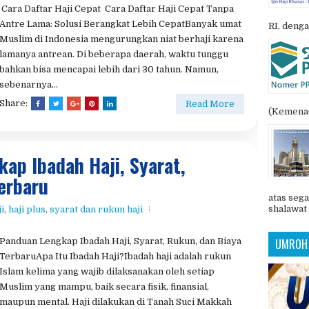
Cepat Tanpa Menunggu Puluhan
POSTIN
aji cepat
,
haji khusus
,
haji plus
,
haji tanpa antri
,
Info
haji
Tidak ada komentar
Cara Daftar Haji Cepat Cara Daftar Haji Cepat Tanpa
Antre Lama: Solusi Berangkat Lebih CepatBanyak umat
RI, denga
Muslim di Indonesia mengurungkan niat berhaji karena
lamanya antrean. Di beberapa daerah, waktu tunggu
bahkan bisa mencapai lebih dari 30 tahun. Namun,
sebenarnya...
Share:
Read More
(Kemenag
kap Ibadah Haji, Syarat,
erbaru
atas sega
shalawat 
ji
,
haji plus
,
syarat dan rukun haji