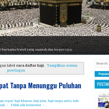
 terbaik, maskapai premium, hotel nyaman, dan pelayanan maksimal.
gan label
cara daftar haji
.
Tampilkan semua
postingan
Popula