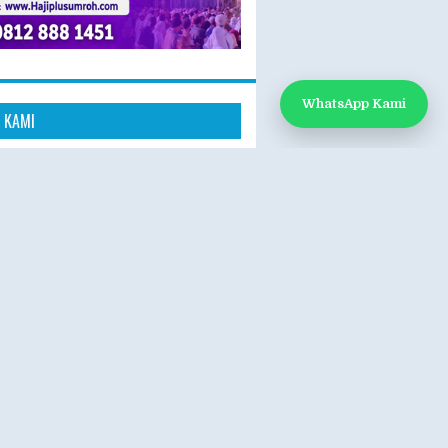
WhatsApp Kami
 KAMI
k Kami
App: 0812-888-1451
e:
www.hajiplusumroh.com
- Sabtu
- 17.00 WIB