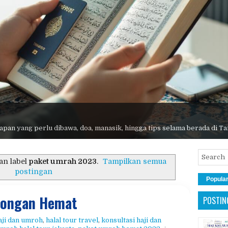
pan yang perlu dibawa, doa, manasik, hingga tips selama berada di Ta
an label
paket umrah 2023
.
Tampilkan semua
postingan
Popula
bongan Hemat
POSTIN
aji dan umroh
,
halal tour travel
,
konsultasi haji dan