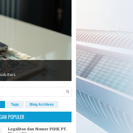
nah Suci.
r
Tags
Blog Archives
GAN POPULER
Legalitas dan Nomer PIHK PT.