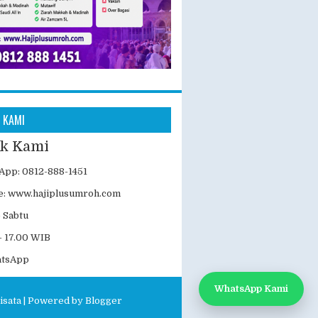
 KAMI
k Kami
App: 0812-888-1451
e:
www.hajiplusumroh.com
- Sabtu
- 17.00 WIB
atsApp
WhatsApp Kami
isata
| Powered by
Blogger