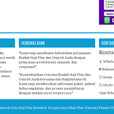
HUBUNGI KAMI
KONTAK
Konta
dia
"Kami siap membantu kebutuhan perjalanan
aya untuk
ibadah Haji Plus dan Umroh Anda dengan
📱 Whats
anan
pelayanan profesional, amanah, dan
s
responsif."
🌐 Websit
omitmen
"Konsultasikan rencana ibadah Haji Plus dan
 aman,
🕘 Senin 
Umroh Anda bersama tim Hajiplusumroh.
Kami siap memberikan informasi paket, jadwal
🕘 08.00 
keberangkatan, dan proses pendaftaran
dengan mudah serta terpercaya."
Chat Wh
Umroh Dan Haji Plus Resmi & Terpercaya | Haji Plus Umroh | Phinisi W