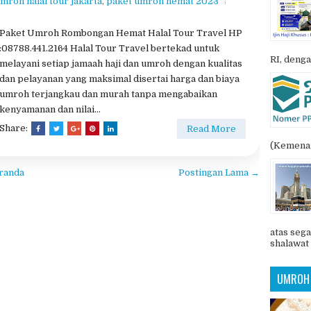
mroh halal tour jakarta
,
paket umroh hemat 2023
Paket Umroh Rombongan Hemat Halal Tour Travel HP
:08788.441.2164 Halal Tour Travel bertekad untuk
RI, denga
melayani setiap jamaah haji dan umroh dengan kualitas
dan pelayanan yang maksimal disertai harga dan biaya
umroh terjangkau dan murah tanpa mengabaikan
kenyamanan dan nilai...
Share:
Read More
(Kemenag
randa
Postingan Lama →
atas sega
shalawat 
UMROH 