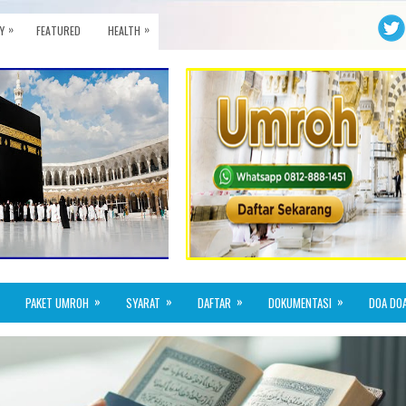
»
»
Y
FEATURED
HEALTH
»
»
»
»
PAKET UMROH
SYARAT
DAFTAR
DOKUMENTASI
DOA DO