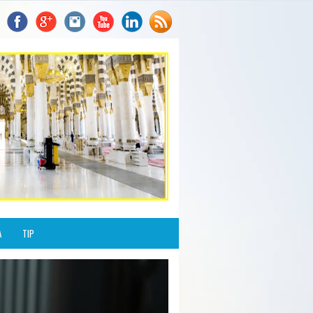
A
TIP