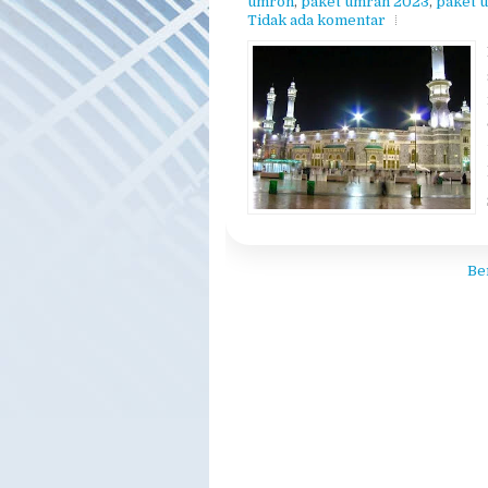
umroh
,
paket umrah 2023
,
paket u
Tidak ada komentar
Be