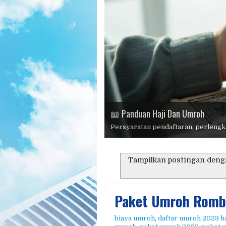
📱 Konsultasi Dan Pendaftaran
🏆 Haji Plus 2026
⭐ Mengapa Memilih Kami?
📖 Panduan Haji Dan Umroh
Persyaratan pendaftaran, perlengka
🕋 Umroh 2026
Tampilkan postingan deng
Paket Umroh Rom
biaya umroh
,
daftar umroh 2023 h