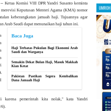
 Ketua Komisi VIII DPR Yandri Susanto keminta
UMROH 
 merevisi Keputusan Menteri Agama (KMA) nomor
talan keberangkatan jamaah haji. Tujuannya agar
an Arab Saudi dapat menunaikan haji tahun ini.
a
Baca Juga
a
Haji Terbatas Pukulan Bagi Ekonomi Arab
a
Saudi dan Warganya
a
Semakin Dekat Bulan Haji, Masuk Makkah
i
Kian Ketat
A
Pakistan Pastikan Segera Kembalikan
I
Dana Jamaah Haji
i karena pemerintah kita nolak," kata Yandri
/6).