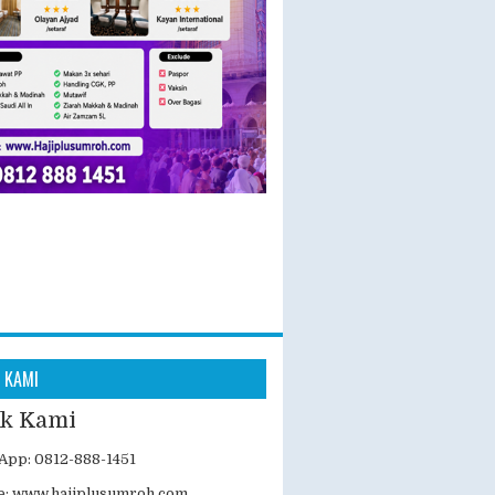
 KAMI
k Kami
App: 0812-888-1451
e:
www.hajiplusumroh.com