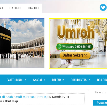
»
»
Y
FEATURED
HEALTH
»
»
»
»
PAKET UMROH
SYARAT
DAFTAR
DOKUMENTASI
DOA DO
di Arab Saudi tak Bisa Ikut Haji
» Komisi VIII
sa Ikut Haji
Popula