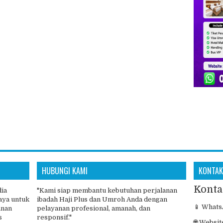
HUBUNGI KAMI
KONTAK
Konta
dia
"Kami siap membantu kebutuhan perjalanan
aya untuk
ibadah Haji Plus dan Umroh Anda dengan
📱 Whats
anan
pelayanan profesional, amanah, dan
s
responsif."
🌐 Websit