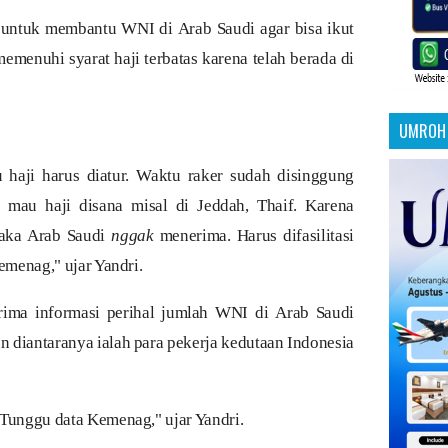
untuk membantu WNI di Arab Saudi agar bisa ikut
memenuhi syarat haji terbatas karena telah berada di
UMROH 
i Arab Saudi - (Republika.co.id)
haji harus diatur. Waktu raker sudah disinggung
 mau haji disana misal di Jeddah, Thaif. Karena
maka Arab Saudi
nggak
menerima. Harus difasilitasi
emenag," ujar Yandri.
ima informasi perihal jumlah WNI di Arab Saudi
un diantaranya ialah para pekerja kedutaan Indonesia
 Tunggu data Kemenag," ujar Yandri.