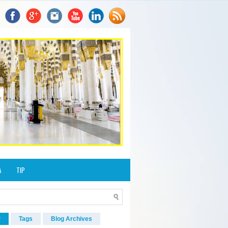
A
TIP
r
Tags
Blog Archives