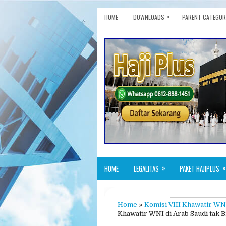
»
HOME
DOWNLOADS
PARENT CATEGOR
»
»
HOME
LEGALITAS
PAKET HAJIPLUS
Home
»
Komisi VIII Khawatir WNI 
Khawatir WNI di Arab Saudi tak Bi