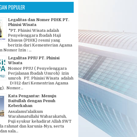
GAN POPULER
Legalitas dan Nomer PIHK PT.
Phinisi Wisata
"PT. Phinisi Wisata adalah
Penyelenggara Ibadah Haji
Khusus (PIHK) resmi yang
berizin dari Kementerian Agama
n Nomor Izin : ...
Legalitas PPIU PT. Phinisi
WIsata
Nomor PPIU ( Penyelenggara
Perjalanan Ibadah Umroh) izin
umroh PT. Phinisi Wisata adalah
D/312 dari Kementrian Agama
). Nomor...
Kata Pengantar: Menuju
Baitullah dengan Penuh
Keberkahan
Assalamu'alaikum
Warahmatullahi Wabarakatuh,
Puji syukur kehadirat Allah SWT
la rahmat dan karunia-Nya, serta
dan sala...