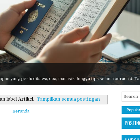
pan yang perlu dibawa, doa, manasik, hingga tips selama berada di Ta
an label
Artikel
.
Tampilkan semua postingan
Popula
Beranda
POSTIN