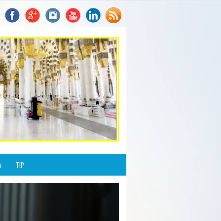
A
TIP