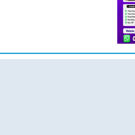
HUBUNGI KAMI
KONTAK
Konta
dia
"Kami siap membantu kebutuhan perjalanan
aya untuk
ibadah Haji Plus dan Umroh Anda dengan
📱 Whats
anan
pelayanan profesional, amanah, dan
s
responsif."
🌐 Websit
omitmen
"Konsultasikan rencana ibadah Haji Plus dan
 aman,
🕘 Senin 
Umroh Anda bersama tim Hajiplusumroh.
Kami siap memberikan informasi paket, jadwal
🕘 08.00 
keberangkatan, dan proses pendaftaran
dengan mudah serta terpercaya."
Chat Wh