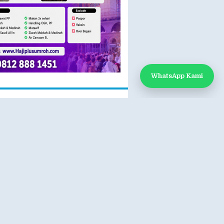
WhatsApp Kami
 KAMI
k Kami
App: 0812-888-1451
e:
www.hajiplusumroh.com
- Sabtu
- 17.00 WIB
atsApp