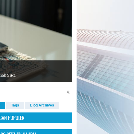
nah Suci.
r
Tags
Blog Archives
GAN POPULER