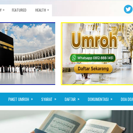
»
»
Y
FEATURED
HEALTH
»
»
»
»
PAKET UMROH
SYARAT
DAFTAR
DOKUMENTASI
DOA DO