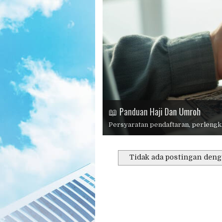
📱 Konsultasi Dan Pendaftaran
🏆 Haji Plus 2026
⭐ Mengapa Memilih Kami?
📖 Panduan Haji Dan Umroh
Persyaratan pendaftaran, perlengka
🕋 Umroh 2026
Tidak ada postingan deng